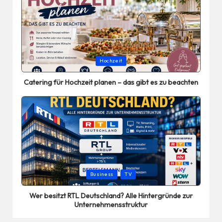
Posted
Hochzeit
in
Catering für Hochzeit planen – das gibt es zu beachten
Posted
Business
TV
in
Wer besitzt RTL Deutschland? Alle Hintergründe zur
Unternehmensstruktur