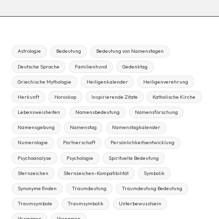
Astrologie
Bedeutung
Bedeutung von Namenstagen
Deutsche Sprache
Familienhund
Gedenktag
Griechische Mythologie
Heiligenkalender
Heiligenverehrung
Herkunft
Horoskop
Inspirierende Zitate
Katholische Kirche
Lebensweisheiten
Namensbedeutung
Namensforschung
Namensgebung
Namenstag
Namenstagkalender
Numerologie
Partnerschaft
Persönlichkeitsentwicklung
Psychoanalyse
Psychologie
Spirituelle Bedeutung
Sternzeichen
Sternzeichen-Kompatibilität
Symbolik
Synonyme finden
Traumdeutung
Traumdeutung Bedeutung
Traumsymbole
Traumsymbolik
Unterbewusstsein
Vermögen
Vornamen