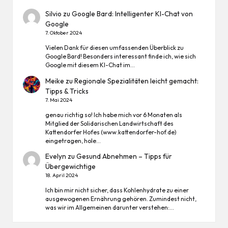
Silvio
zu
Google Bard: Intelligenter KI-Chat von
Google
7. Oktober 2024
Vielen Dank für diesen umfassenden Überblick zu
Google Bard! Besonders interessant finde ich, wie sich
Google mit diesem KI-Chat im…
Meike
zu
Regionale Spezialitäten leicht gemacht:
Tipps & Tricks
7. Mai 2024
genau richtig so! Ich habe mich vor 6 Monaten als
Mitglied der Solidarischen Landwirtschaft des
Kattendorfer Hofes (www.kattendorfer-hof.de)
eingetragen, hole…
Evelyn
zu
Gesund Abnehmen – Tipps für
Übergewichtige
18. April 2024
Ich bin mir nicht sicher, dass Kohlenhydrate zu einer
ausgewogenen Ernährung gehören. Zumindest nicht,
was wir im Allgemeinen darunter verstehen:…