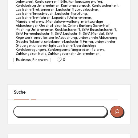
unbekannt
,
Konto sperren 116116
,
Kontoauszug prüfen
,
Kontobetrug Unternehmen
,
Kontomissbrauch
,
Kontosicherheit
,
Lastschrift reklamieren
,
Lastschrift zurückbuchen
,
Lastschriftmissbrauch
,
Lastschriftprüfung
,
Tags:
Lastschriftverfahren
,
Liquidität Unternehmen
,
Mandatsreferenz
,
Mandatsverwaltung
,
merkwürdige
Abbuchungen Geschäftskonto
,
Online Banking Sicherheit
,
Phishing Unternehmen
,
Rücklastschrift
,
SEPA Basislastschrift
,
SEPA Firmenlastschrift
,
SEPA Lastschrift
,
SEPA Mandat
,
SEPA
Regelwerk
,
unautorisierte Abbuchung
,
unbekannte Abbuchung
Geschäftskonto
,
unbekannte Lastschrift Firma
,
unbekannter
Gläubiger
,
unberechtigte Lastschrift
,
verdächtige
Kontobewegungen
,
Zahlungsempfänger identifizieren
,
Zahlungskontrolle
,
Zahlungsverkehr Unternehmen
Business
,
Finanzen
0
Posted
in
Suche