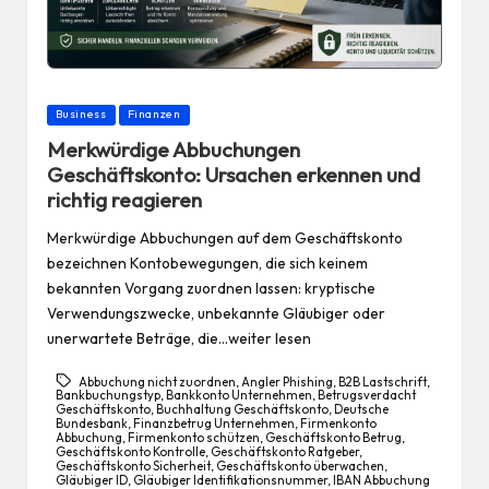
Posted
Business
Finanzen
in
Merkwürdige Abbuchungen
Geschäftskonto: Ursachen erkennen und
richtig reagieren
Merkwürdige Abbuchungen auf dem Geschäftskonto
bezeichnen Kontobewegungen, die sich keinem
bekannten Vorgang zuordnen lassen: kryptische
Verwendungszwecke, unbekannte Gläubiger oder
unerwartete Beträge, die…weiter lesen
Abbuchung nicht zuordnen
,
Angler Phishing
,
B2B Lastschrift
,
Bankbuchungstyp
,
Bankkonto Unternehmen
,
Betrugsverdacht
Geschäftskonto
,
Buchhaltung Geschäftskonto
,
Deutsche
Bundesbank
,
Finanzbetrug Unternehmen
,
Firmenkonto
Abbuchung
,
Firmenkonto schützen
,
Geschäftskonto Betrug
,
Geschäftskonto Kontrolle
,
Geschäftskonto Ratgeber
,
Geschäftskonto Sicherheit
,
Geschäftskonto überwachen
,
Gläubiger ID
,
Gläubiger Identifikationsnummer
,
IBAN Abbuchung