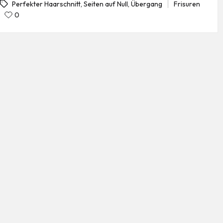
Frisuren
Perfekter Haarschnitt
,
Seiten auf Null
,
Übergang
Posted
gs:
0
in