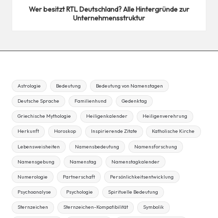
Wer besitzt RTL Deutschland? Alle Hintergründe zur
Unternehmensstruktur
Astrologie
Bedeutung
Bedeutung von Namenstagen
Deutsche Sprache
Familienhund
Gedenktag
Griechische Mythologie
Heiligenkalender
Heiligenverehrung
Herkunft
Horoskop
Inspirierende Zitate
Katholische Kirche
Lebensweisheiten
Namensbedeutung
Namensforschung
Namensgebung
Namenstag
Namenstagkalender
Numerologie
Partnerschaft
Persönlichkeitsentwicklung
Psychoanalyse
Psychologie
Spirituelle Bedeutung
Sternzeichen
Sternzeichen-Kompatibilität
Symbolik