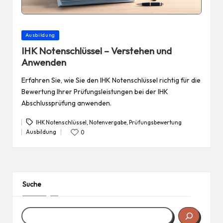
Posted
Ausbildung
in
IHK Notenschlüssel – Verstehen und
Anwenden
Erfahren Sie, wie Sie den IHK Notenschlüssel richtig für die
Bewertung Ihrer Prüfungsleistungen bei der IHK
Abschlussprüfung anwenden.
IHK Notenschlüssel
,
Notenvergabe
,
Prüfungsbewertung
Tags:
Ausbildung
0
Posted
in
Suche