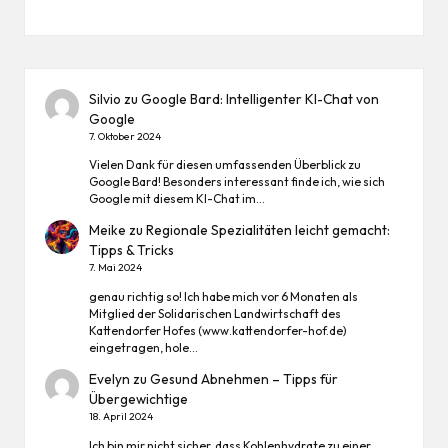
Silvio
zu
Google Bard: Intelligenter KI-Chat von
Google
7. Oktober 2024
Vielen Dank für diesen umfassenden Überblick zu
Google Bard! Besonders interessant finde ich, wie sich
Google mit diesem KI-Chat im…
Meike
zu
Regionale Spezialitäten leicht gemacht:
Tipps & Tricks
7. Mai 2024
genau richtig so! Ich habe mich vor 6 Monaten als
Mitglied der Solidarischen Landwirtschaft des
Kattendorfer Hofes (www.kattendorfer-hof.de)
eingetragen, hole…
Evelyn
zu
Gesund Abnehmen – Tipps für
Übergewichtige
18. April 2024
Ich bin mir nicht sicher, dass Kohlenhydrate zu einer