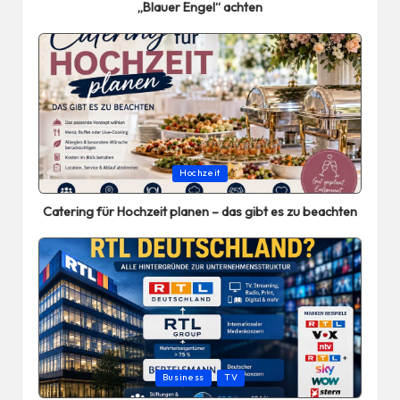
„Blauer Engel“ achten
Posted
Hochzeit
in
Catering für Hochzeit planen – das gibt es zu beachten
Posted
Business
TV
in