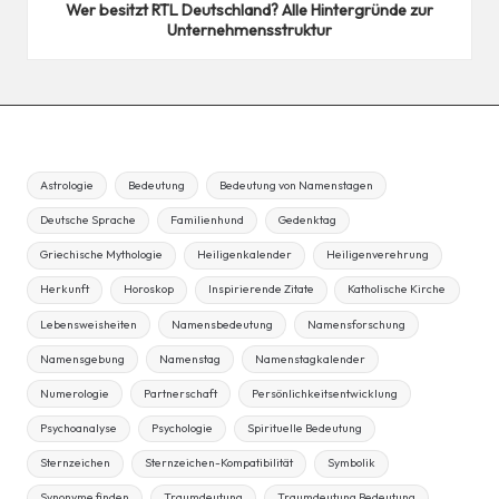
Wer besitzt RTL Deutschland? Alle Hintergründe zur
Unternehmensstruktur
Astrologie
Bedeutung
Bedeutung von Namenstagen
Deutsche Sprache
Familienhund
Gedenktag
Griechische Mythologie
Heiligenkalender
Heiligenverehrung
Herkunft
Horoskop
Inspirierende Zitate
Katholische Kirche
Lebensweisheiten
Namensbedeutung
Namensforschung
Namensgebung
Namenstag
Namenstagkalender
Numerologie
Partnerschaft
Persönlichkeitsentwicklung
Psychoanalyse
Psychologie
Spirituelle Bedeutung
Sternzeichen
Sternzeichen-Kompatibilität
Symbolik
Synonyme finden
Traumdeutung
Traumdeutung Bedeutung