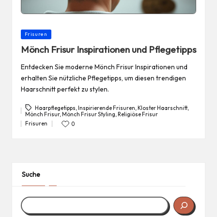
Posted
Frisuren
in
Mönch Frisur Inspirationen und Pflegetipps
Entdecken Sie moderne Mönch Frisur Inspirationen und
erhalten Sie nützliche Pflegetipps, um diesen trendigen
Haarschnitt perfekt zu stylen.
Haarpflegetipps
,
Inspirierende Frisuren
,
Kloster Haarschnitt
,
Mönch Frisur
,
Mönch Frisur Styling
,
Religiöse Frisur
Tags:
Frisuren
0
Posted
in
Suche