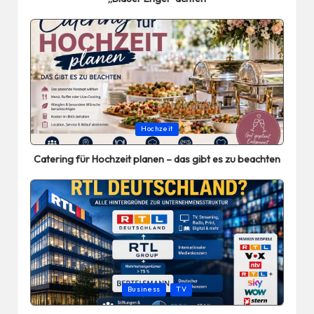
Posted
Hochzeit
in
Catering für Hochzeit planen – das gibt es zu beachten
Posted
Business
TV
in