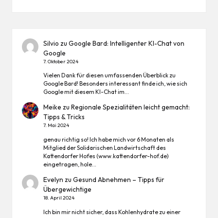
Silvio
zu
Google Bard: Intelligenter KI-Chat von
Google
7. Oktober 2024
Vielen Dank für diesen umfassenden Überblick zu
Google Bard! Besonders interessant finde ich, wie sich
Google mit diesem KI-Chat im…
Meike
zu
Regionale Spezialitäten leicht gemacht:
Tipps & Tricks
7. Mai 2024
genau richtig so! Ich habe mich vor 6 Monaten als
Mitglied der Solidarischen Landwirtschaft des
Kattendorfer Hofes (www.kattendorfer-hof.de)
eingetragen, hole…
Evelyn
zu
Gesund Abnehmen – Tipps für
Übergewichtige
18. April 2024
Ich bin mir nicht sicher, dass Kohlenhydrate zu einer