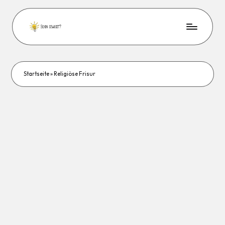
Startseite
»
Religiöse Frisur