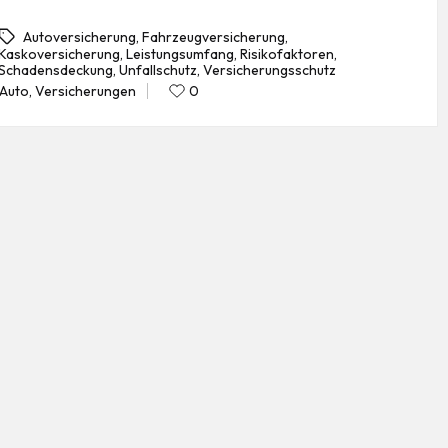
Autoversicherung
,
Fahrzeugversicherung
,
Kaskoversicherung
,
Leistungsumfang
,
Risikofaktoren
,
gs:
Schadensdeckung
,
Unfallschutz
,
Versicherungsschutz
Auto
,
Versicherungen
0
Posted
in