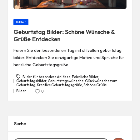
Posted
Bilder
in
Geburtstag Bilder: Schöne Wünsche &
Grüße Entdecken
Feiern Sie den besonderen Tag mit stilvollen geburtstag
bilder. Entdecken Sie einzigartige Motive und Sprüche für
herzliche Geburtstagsgrüße.
Bilder für besondere Anlässe
,
Feierliche Bilder
,
Geburtstagsbilder
,
Geburtstagswünsche
,
Glückwünsche zum
Tags:
Geburtstag
,
Kreative Geburtstagsgrüße
,
Schöne Grüße
Bilder
0
Posted
in
Suche