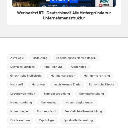
Business
TV
in
Wer besitzt RTL Deutschland? Alle Hintergründe zur
Unternehmensstruktur
Astrologie
Bedeutung
Bedeutung von Namenstagen
Deutsche Sprache
Familienhund
Gedenktag
Griechische Mythologie
Heiligenkalender
Heiligenverehrung
Herkunft
Horoskop
Inspirierende Zitate
Katholische Kirche
Lebensweisheiten
Namensbedeutung
Namensforschung
Namensgebung
Namenstag
Namenstagkalender
Numerologie
Partnerschaft
Persönlichkeitsentwicklung
Psychoanalyse
Psychologie
Spirituelle Bedeutung