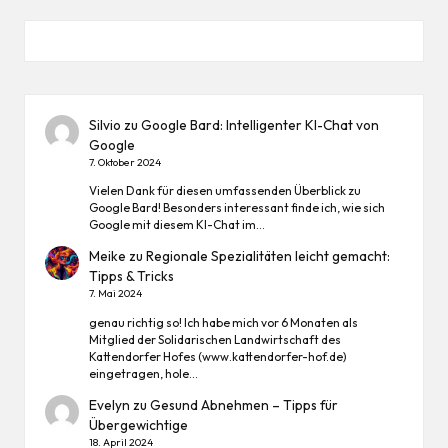
Silvio
zu
Google Bard: Intelligenter KI-Chat von
Google
7. Oktober 2024
Vielen Dank für diesen umfassenden Überblick zu
Google Bard! Besonders interessant finde ich, wie sich
Google mit diesem KI-Chat im…
Meike
zu
Regionale Spezialitäten leicht gemacht:
Tipps & Tricks
7. Mai 2024
genau richtig so! Ich habe mich vor 6 Monaten als
Mitglied der Solidarischen Landwirtschaft des
Kattendorfer Hofes (www.kattendorfer-hof.de)
eingetragen, hole…
Evelyn
zu
Gesund Abnehmen – Tipps für
Übergewichtige
18. April 2024