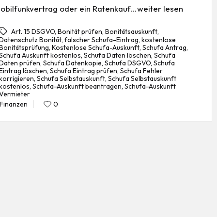
obilfunkvertrag oder ein Ratenkauf…weiter lesen
Art. 15 DSGVO
,
Bonität prüfen
,
Bonitätsauskunft
,
Datenschutz Bonität
,
falscher Schufa-Eintrag
,
kostenlose
Bonitätsprüfung
,
Kostenlose Schufa-Auskunft
,
Schufa Antrag
,
Schufa Auskunft kostenlos
,
Schufa Daten löschen
,
Schufa
Daten prüfen
,
Schufa Datenkopie
,
Schufa DSGVO
,
Schufa
gs:
Eintrag löschen
,
Schufa Eintrag prüfen
,
Schufa Fehler
korrigieren
,
Schufa Selbstauskunft
,
Schufa Selbstauskunft
kostenlos
,
Schufa-Auskunft beantragen
,
Schufa-Auskunft
Vermieter
Finanzen
0
Posted
in