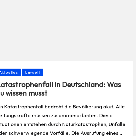
osted
Aktuelles
Umwelt
atastrophenfall in Deutschland: Was
u wissen musst
in Katastrophenfall bedroht die Bevölkerung akut. Alle
ettungskräfte müssen zusammenarbeiten. Diese
ituationen entstehen durch Naturkatastrophen, Unfälle
der schwerwiegende Vorfälle. Die Ausrufung eines…