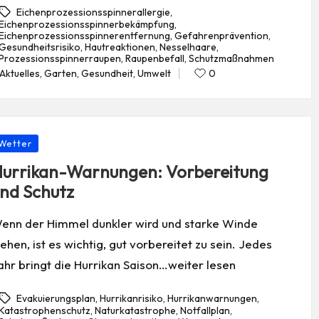
Eichenprozessionsspinnerallergie
,
Eichenprozessionsspinnerbekämpfung
,
Eichenprozessionsspinnerentfernung
,
Gefahrenprävention
,
gs:
Gesundheitsrisiko
,
Hautreaktionen
,
Nesselhaare
,
Prozessionsspinnerraupen
,
Raupenbefall
,
Schutzmaßnahmen
Aktuelles
,
Garten
,
Gesundheit
,
Umwelt
0
Posted
in
osted
Wetter
urrikan-Warnungen: Vorbereitung
nd Schutz
enn der Himmel dunkler wird und starke Winde
ehen, ist es wichtig, gut vorbereitet zu sein. Jedes
ahr bringt die Hurrikan Saison…weiter lesen
Evakuierungsplan
,
Hurrikanrisiko
,
Hurrikanwarnungen
,
Katastrophenschutz
,
Naturkatastrophe
,
Notfallplan
,