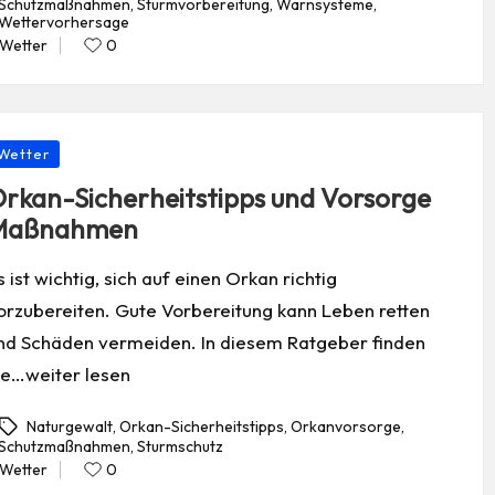
Schutzmaßnahmen
,
Sturmvorbereitung
,
Warnsysteme
,
gs:
Wettervorhersage
Wetter
0
Posted
in
osted
Wetter
rkan-Sicherheitstipps und Vorsorge
Maßnahmen
s ist wichtig, sich auf einen Orkan richtig
orzubereiten. Gute Vorbereitung kann Leben retten
nd Schäden vermeiden. In diesem Ratgeber finden
ie…weiter lesen
Naturgewalt
,
Orkan-Sicherheitstipps
,
Orkanvorsorge
,
Schutzmaßnahmen
,
Sturmschutz
gs:
Wetter
0
Posted
in