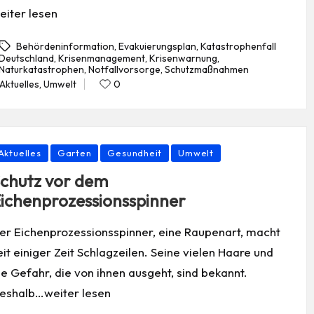
eiter lesen
Behördeninformation
,
Evakuierungsplan
,
Katastrophenfall
Deutschland
,
Krisenmanagement
,
Krisenwarnung
,
gs:
Naturkatastrophen
,
Notfallvorsorge
,
Schutzmaßnahmen
Aktuelles
,
Umwelt
0
Posted
in
osted
Aktuelles
Garten
Gesundheit
Umwelt
chutz vor dem
ichenprozessionsspinner
er Eichenprozessionsspinner, eine Raupenart, macht
eit einiger Zeit Schlagzeilen. Seine vielen Haare und
ie Gefahr, die von ihnen ausgeht, sind bekannt.
eshalb…weiter lesen