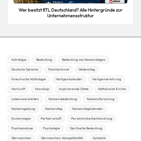
in
Wer besitzt RTL Deutschland? Alle Hintergründe zur
Unternehmensstruktur
Astrologie
Bedeutung
Bedeutung von Namenstagen
Deutsche Sprache
Familienhund
Gedenktag
Griechische Mythologie
Heiligenkalender
Heiligenverehrung
Herkunft
Horoskop
Inspirierende Zitate
Katholische Kirche
Lebensweisheiten
Namensbedeutung
Namensforschung
Namensgebung
Namenstag
Namenstagkalender
Numerologie
Partnerschaft
Persönlichkeitsentwicklung
Psychoanalyse
Psychologie
Spirituelle Bedeutung
Sternzeichen
Sternzeichen-Kompatibilität
Symbolik