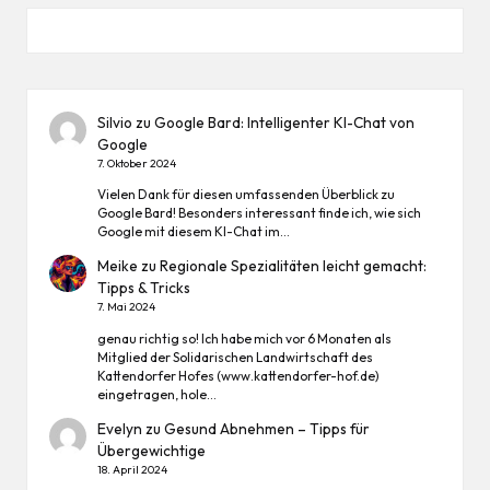
Silvio
zu
Google Bard: Intelligenter KI-Chat von
Google
7. Oktober 2024
Vielen Dank für diesen umfassenden Überblick zu
Google Bard! Besonders interessant finde ich, wie sich
Google mit diesem KI-Chat im…
Meike
zu
Regionale Spezialitäten leicht gemacht:
Tipps & Tricks
7. Mai 2024
genau richtig so! Ich habe mich vor 6 Monaten als
Mitglied der Solidarischen Landwirtschaft des
Kattendorfer Hofes (www.kattendorfer-hof.de)
eingetragen, hole…
Evelyn
zu
Gesund Abnehmen – Tipps für
Übergewichtige
18. April 2024