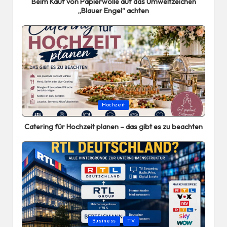
Beim Kauf von Papierwolle auf das Umweltzeichen
„Blauer Engel“ achten
Posted
Hochzeit
in
Catering für Hochzeit planen – das gibt es zu beachten
Posted
Business
TV