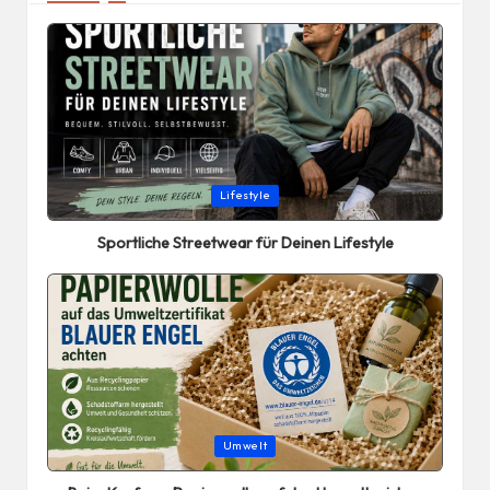
Posted
Lifestyle
in
Sportliche Streetwear für Deinen Lifestyle
Posted
Umwelt
in