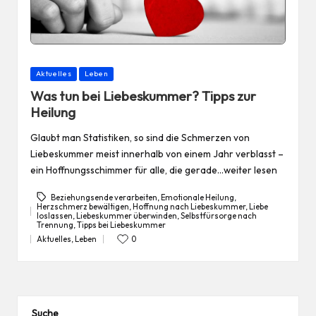
Posted
Aktuelles
Leben
in
Was tun bei Liebeskummer? Tipps zur
Heilung
Glaubt man Statistiken, so sind die Schmerzen von
Liebeskummer meist innerhalb von einem Jahr verblasst –
ein Hoffnungsschimmer für alle, die gerade…weiter lesen
Beziehungsende verarbeiten
,
Emotionale Heilung
,
Herzschmerz bewältigen
,
Hoffnung nach Liebeskummer
,
Liebe
loslassen
,
Liebeskummer überwinden
,
Selbstfürsorge nach
Tags:
Trennung
,
Tipps bei Liebeskummer
Aktuelles
,
Leben
0
Posted
in
Suche