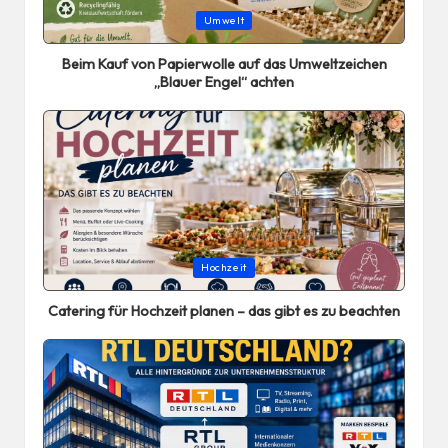
Posted
Umwelt
in
Beim Kauf von Papierwolle auf das Umweltzeichen
„Blauer Engel“ achten
Posted
Hochzeit
in
Catering für Hochzeit planen – das gibt es zu beachten