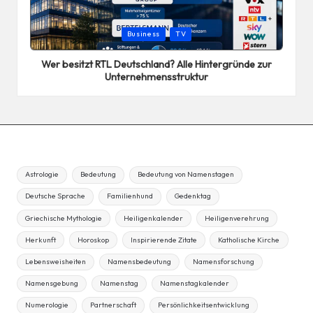
Posted
Business
TV
in
Wer besitzt RTL Deutschland? Alle Hintergründe zur
Unternehmensstruktur
Astrologie
Bedeutung
Bedeutung von Namenstagen
Deutsche Sprache
Familienhund
Gedenktag
Griechische Mythologie
Heiligenkalender
Heiligenverehrung
Herkunft
Horoskop
Inspirierende Zitate
Katholische Kirche
Lebensweisheiten
Namensbedeutung
Namensforschung
Namensgebung
Namenstag
Namenstagkalender
Numerologie
Partnerschaft
Persönlichkeitsentwicklung