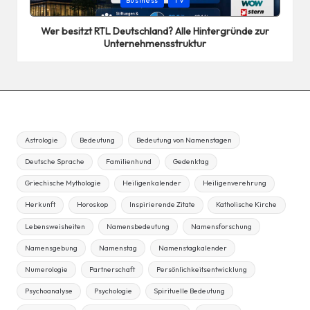
Business
TV
in
Wer besitzt RTL Deutschland? Alle Hintergründe zur
Unternehmensstruktur
Astrologie
Bedeutung
Bedeutung von Namenstagen
Deutsche Sprache
Familienhund
Gedenktag
Griechische Mythologie
Heiligenkalender
Heiligenverehrung
Herkunft
Horoskop
Inspirierende Zitate
Katholische Kirche
Lebensweisheiten
Namensbedeutung
Namensforschung
Namensgebung
Namenstag
Namenstagkalender
Numerologie
Partnerschaft
Persönlichkeitsentwicklung
Psychoanalyse
Psychologie
Spirituelle Bedeutung