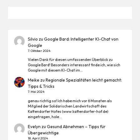
Silvio
zu
Google Bard: Intelligenter KI-Chat von
Google
7. Oktober 2024
Vielen Dank für diesen umfassenden Überblick zu
Google Bard! Besonders interessant finde ich, wie sich
Google mit diesem KI-Chat im…
Meike
zu
Regionale Spezialitäten leicht gemacht:
Tipps & Tricks
7. Mai 2024
genau richtig so! Ich habe mich vor 6 Monaten als
Mitglied der Solidarischen Landwirtschaft des
Kattendorfer Hofes (www.kattendorfer-hof.de)
eingetragen, hole…
Evelyn
zu
Gesund Abnehmen – Tipps für
Übergewichtige
18. April 2024