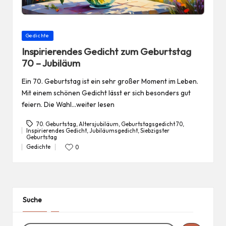
Posted
Gedichte
in
Inspirierendes Gedicht zum Geburtstag
70 – Jubiläum
Ein 70. Geburtstag ist ein sehr großer Moment im Leben.
Mit einem schönen Gedicht lässt er sich besonders gut
feiern. Die Wahl…weiter lesen
70. Geburtstag
,
Altersjubiläum
,
Geburtstagsgedicht 70
,
Inspirierendes Gedicht
,
Jubiläumsgedicht
,
Siebzigster
Tags:
Geburtstag
Gedichte
0
Posted
in
Suche