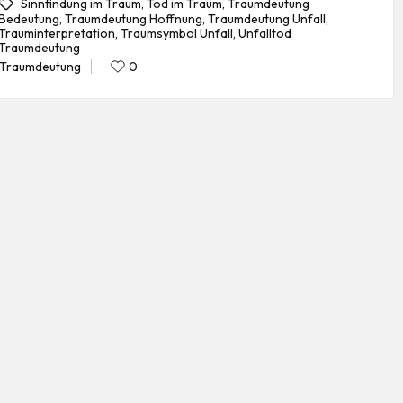
Sinnfindung im Traum
,
Tod im Traum
,
Traumdeutung
Bedeutung
,
Traumdeutung Hoffnung
,
Traumdeutung Unfall
,
Trauminterpretation
,
Traumsymbol Unfall
,
Unfalltod
gs:
Traumdeutung
Traumdeutung
0
Posted
in