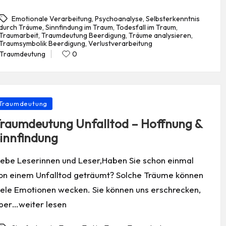
Emotionale Verarbeitung
,
Psychoanalyse
,
Selbsterkenntnis
durch Träume
,
Sinnfindung im Traum
,
Todesfall im Traum
,
Traumarbeit
,
Traumdeutung Beerdigung
,
Träume analysieren
,
gs:
Traumsymbolik Beerdigung
,
Verlustverarbeitung
Traumdeutung
0
Posted
in
osted
Traumdeutung
raumdeutung Unfalltod – Hoffnung &
innfindung
iebe Leserinnen und Leser,Haben Sie schon einmal
on einem Unfalltod geträumt? Solche Träume können
iele Emotionen wecken. Sie können uns erschrecken,
ber…weiter lesen