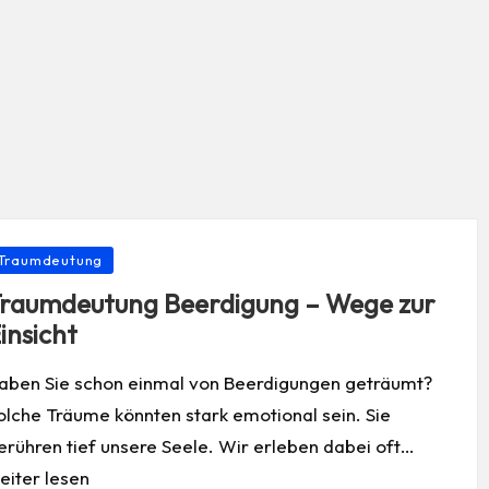
osted
Traumdeutung
raumdeutung Beerdigung – Wege zur
insicht
aben Sie schon einmal von Beerdigungen geträumt?
olche Träume könnten stark emotional sein. Sie
erühren tief unsere Seele. Wir erleben dabei oft…
eiter lesen