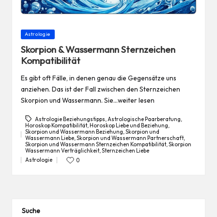
Posted
Astrologie
in
Skorpion & Wassermann Sternzeichen
Kompatibilität
Es gibt oft Fälle, in denen genau die Gegensätze uns
anziehen. Das ist der Fall zwischen den Sternzeichen
Skorpion und Wassermann. Sie…weiter lesen
Astrologie Beziehungstipps
,
Astrologische Paarberatung
,
Horoskop Kompatibilität
,
Horoskop Liebe und Beziehung
,
Skorpion und Wassermann Beziehung
,
Skorpion und
Wassermann Liebe
,
Skorpion und Wassermann Partnerschaft
,
Tags:
Skorpion und Wassermann Sternzeichen Kompatibilität
,
Skorpion
Wassermann Verträglichkeit
,
Sternzeichen Liebe
Astrologie
0
Posted
in
Suche