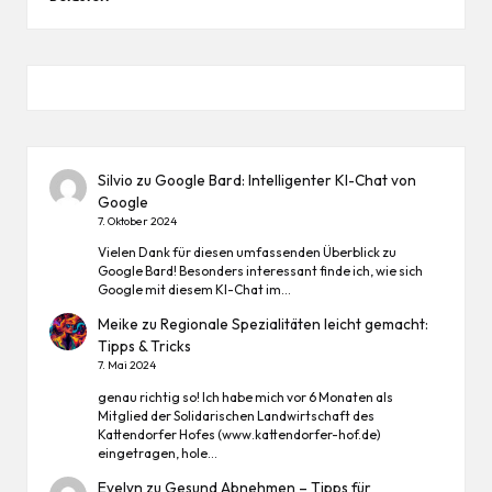
Silvio
zu
Google Bard: Intelligenter KI-Chat von
Google
7. Oktober 2024
Vielen Dank für diesen umfassenden Überblick zu
Google Bard! Besonders interessant finde ich, wie sich
Google mit diesem KI-Chat im…
Meike
zu
Regionale Spezialitäten leicht gemacht:
Tipps & Tricks
7. Mai 2024
genau richtig so! Ich habe mich vor 6 Monaten als
Mitglied der Solidarischen Landwirtschaft des
Kattendorfer Hofes (www.kattendorfer-hof.de)
eingetragen, hole…
Evelyn
zu
Gesund Abnehmen – Tipps für