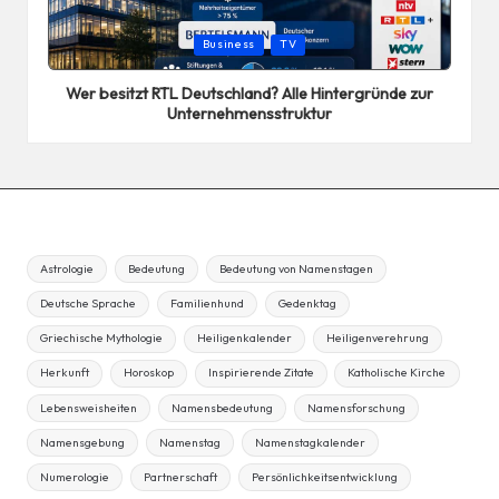
Posted
Business
TV
in
Wer besitzt RTL Deutschland? Alle Hintergründe zur
Unternehmensstruktur
Astrologie
Bedeutung
Bedeutung von Namenstagen
Deutsche Sprache
Familienhund
Gedenktag
Griechische Mythologie
Heiligenkalender
Heiligenverehrung
Herkunft
Horoskop
Inspirierende Zitate
Katholische Kirche
Lebensweisheiten
Namensbedeutung
Namensforschung
Namensgebung
Namenstag
Namenstagkalender
Numerologie
Partnerschaft
Persönlichkeitsentwicklung