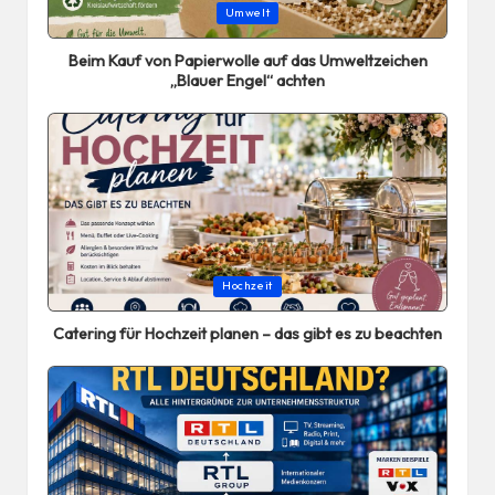
Posted
Umwelt
in
Beim Kauf von Papierwolle auf das Umweltzeichen
„Blauer Engel“ achten
Posted
Hochzeit
in
Catering für Hochzeit planen – das gibt es zu beachten