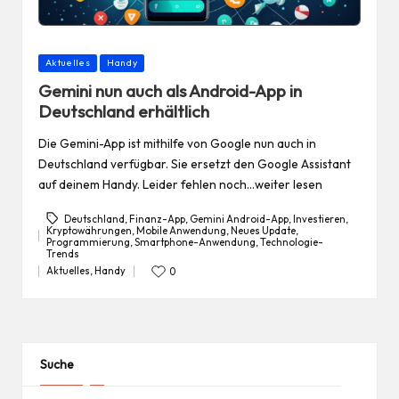
Posted
Aktuelles
Handy
in
Gemini nun auch als Android-App in
Deutschland erhältlich
Die Gemini-App ist mithilfe von Google nun auch in
Deutschland verfügbar. Sie ersetzt den Google Assistant
auf deinem Handy. Leider fehlen noch…weiter lesen
Deutschland
,
Finanz-App
,
Gemini Android-App
,
Investieren
,
Kryptowährungen
,
Mobile Anwendung
,
Neues Update
,
Programmierung
,
Smartphone-Anwendung
,
Technologie-
Tags:
Trends
Aktuelles
,
Handy
0
Posted
in
Suche