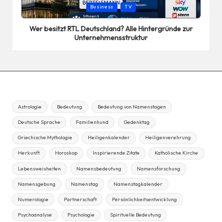
Posted
Business
TV
in
Wer besitzt RTL Deutschland? Alle Hintergründe zur
Unternehmensstruktur
Astrologie
Bedeutung
Bedeutung von Namenstagen
Deutsche Sprache
Familienhund
Gedenktag
Griechische Mythologie
Heiligenkalender
Heiligenverehrung
Herkunft
Horoskop
Inspirierende Zitate
Katholische Kirche
Lebensweisheiten
Namensbedeutung
Namensforschung
Namensgebung
Namenstag
Namenstagkalender
Numerologie
Partnerschaft
Persönlichkeitsentwicklung
Psychoanalyse
Psychologie
Spirituelle Bedeutung