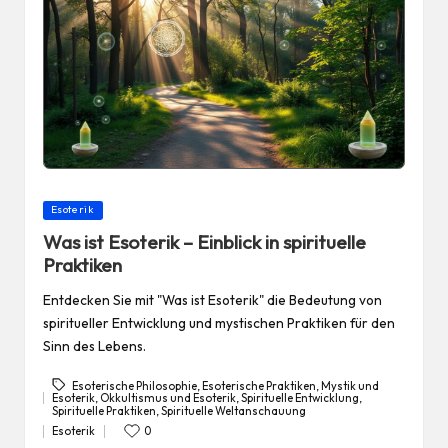
Posted
Esoterik
in
Was ist Esoterik – Einblick in spirituelle
Praktiken
Entdecken Sie mit "Was ist Esoterik" die Bedeutung von
spiritueller Entwicklung und mystischen Praktiken für den
Sinn des Lebens.
Esoterische Philosophie
,
Esoterische Praktiken
,
Mystik und
Esoterik
,
Okkultismus und Esoterik
,
Spirituelle Entwicklung
,
Tags:
Spirituelle Praktiken
,
Spirituelle Weltanschauung
Esoterik
0
Posted