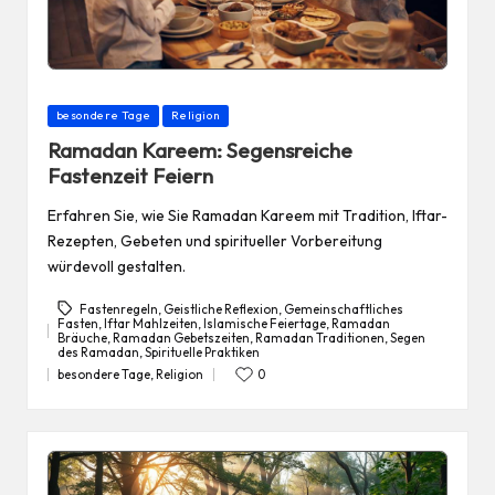
Posted
besondere Tage
Religion
in
Ramadan Kareem: Segensreiche
Fastenzeit Feiern
Erfahren Sie, wie Sie Ramadan Kareem mit Tradition, Iftar-
Rezepten, Gebeten und spiritueller Vorbereitung
würdevoll gestalten.
Fastenregeln
,
Geistliche Reflexion
,
Gemeinschaftliches
Fasten
,
Iftar Mahlzeiten
,
Islamische Feiertage
,
Ramadan
Bräuche
,
Ramadan Gebetszeiten
,
Ramadan Traditionen
,
Segen
Tags:
des Ramadan
,
Spirituelle Praktiken
besondere Tage
,
Religion
0
Posted
in