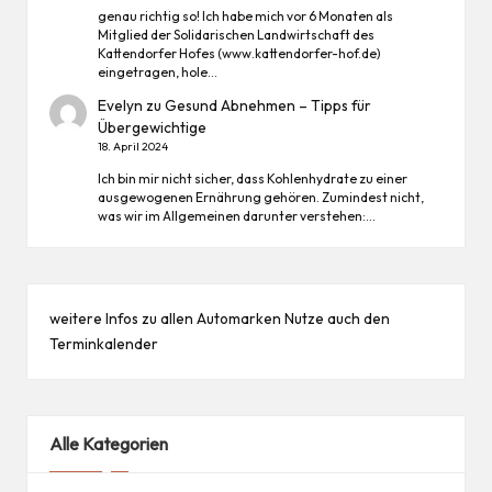
genau richtig so! Ich habe mich vor 6 Monaten als
Mitglied der Solidarischen Landwirtschaft des
Kattendorfer Hofes (www.kattendorfer-hof.de)
eingetragen, hole…
Evelyn
zu
Gesund Abnehmen – Tipps für
Übergewichtige
18. April 2024
Ich bin mir nicht sicher, dass Kohlenhydrate zu einer
ausgewogenen Ernährung gehören. Zumindest nicht,
was wir im Allgemeinen darunter verstehen:…
weitere Infos zu allen
Automarken
Nutze auch den
Terminkalender
Alle Kategorien