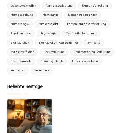
Lebensweisheiten
Namensbedeutung
Namensforschung
Namensgebung
Namenstag
Namenstagkalender
Numerologie
Partnerschaft
Persönlichkeitsentwicklung
Psychoanalyse
Psychologie
Spirituelle Bedeutung
Sternzeichen
Sternzeichen-Kompatibilität
Symbolik
Synonyme finden
Traumdeutung
Traumdeutung Bedeutung
Traumsymbole
Traumsymbolik
Unterbewusstsein
Vermögen
Vornamen
Beliebte Beiträge