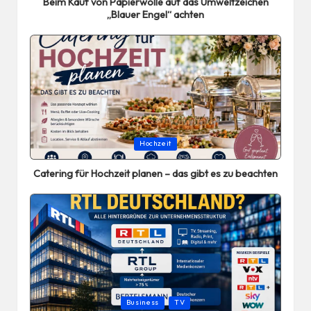
Beim Kauf von Papierwolle auf das Umweltzeichen
„Blauer Engel“ achten
Posted
Hochzeit
in
Catering für Hochzeit planen – das gibt es zu beachten
Posted
Business
TV