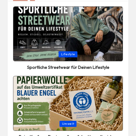
Posted
Lifestyle
in
Sportliche Streetwear für Deinen Lifestyle
Posted
Umwelt
in