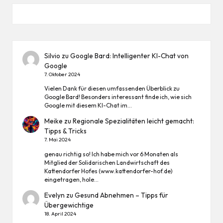
Silvio
zu
Google Bard: Intelligenter KI-Chat von
Google
7. Oktober 2024
Vielen Dank für diesen umfassenden Überblick zu
Google Bard! Besonders interessant finde ich, wie sich
Google mit diesem KI-Chat im…
Meike
zu
Regionale Spezialitäten leicht gemacht:
Tipps & Tricks
7. Mai 2024
genau richtig so! Ich habe mich vor 6 Monaten als
Mitglied der Solidarischen Landwirtschaft des
Kattendorfer Hofes (www.kattendorfer-hof.de)
eingetragen, hole…
Evelyn
zu
Gesund Abnehmen – Tipps für
Übergewichtige
18. April 2024