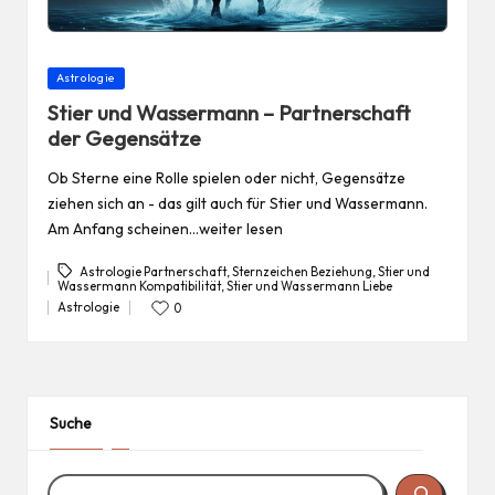
Posted
Astrologie
in
Stier und Wassermann – Partnerschaft
der Gegensätze
Ob Sterne eine Rolle spielen oder nicht, Gegensätze
ziehen sich an - das gilt auch für Stier und Wassermann.
Am Anfang scheinen…weiter lesen
Astrologie Partnerschaft
,
Sternzeichen Beziehung
,
Stier und
Wassermann Kompatibilität
,
Stier und Wassermann Liebe
Tags:
Astrologie
0
Posted
in
Suche