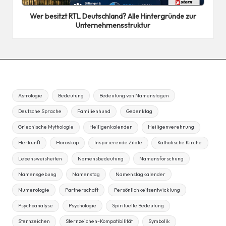
in
Wer besitzt RTL Deutschland? Alle Hintergründe zur
Unternehmensstruktur
Astrologie
Bedeutung
Bedeutung von Namenstagen
Deutsche Sprache
Familienhund
Gedenktag
Griechische Mythologie
Heiligenkalender
Heiligenverehrung
Herkunft
Horoskop
Inspirierende Zitate
Katholische Kirche
Lebensweisheiten
Namensbedeutung
Namensforschung
Namensgebung
Namenstag
Namenstagkalender
Numerologie
Partnerschaft
Persönlichkeitsentwicklung
Psychoanalyse
Psychologie
Spirituelle Bedeutung
Sternzeichen
Sternzeichen-Kompatibilität
Symbolik