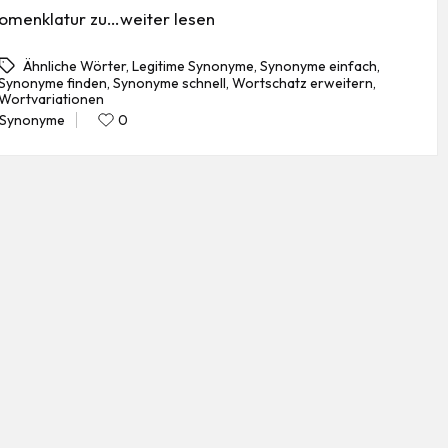
omenklatur zu…weiter lesen
Ähnliche Wörter
,
Legitime Synonyme
,
Synonyme einfach
,
Synonyme finden
,
Synonyme schnell
,
Wortschatz erweitern
,
gs:
Wortvariationen
Synonyme
0
Posted
in