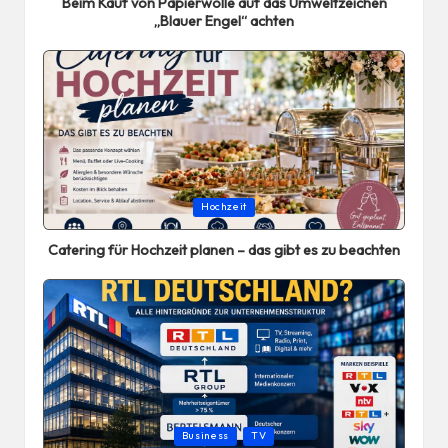
Beim Kauf von Papierwolle auf das Umweltzeichen
„Blauer Engel“ achten
Posted
Hochzeit
in
Catering für Hochzeit planen – das gibt es zu beachten
Posted
Business
TV