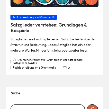
Posted
Rechtschreibung und Grammatik
in
Satzglieder verstehen: Grundlagen &
Beispiele
Satzglieder sind wichtig für einen Satz. Sie helfen bei der
Struktur und Bedeutung. Jedes Satzglied hat ein oder
mehrere Wörter.Mit der Umstellprobe…weiter lesen
Deutsche Grammatik
,
Grundlagen der Satzglieder
,
Satzglieder
,
Syntax
Tags:
Rechtschreibung und Grammatik
0
Posted
in
Suche