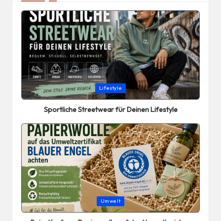
Posted
Lifestyle
in
Sportliche Streetwear für Deinen Lifestyle
Posted
Umwelt
in