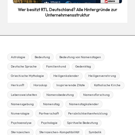
in
Wer besitzt RTL Deutschland? Alle Hintergründe zur
Unternehmensstruktur
Astrologie
Bedeutung
Bedeutung von Namenstagen
Deutsche Sprache
Familienhund
Gedenktag
Griechische Mythologie
Heiligenkalender
Heiligenverehrung
Herkunft
Horoskop
Inspirierende Zitate
Katholische Kirche
Lebensweisheiten
Namensbedeutung
Namensforschung
Namensgebung
Namenstag
Namenstagkalender
Numerologie
Partnerschaft
Persönlichkeitsentwicklung
Psychoanalyse
Psychologie
Spirituelle Bedeutung
Sternzeichen
Sternzeichen-Kompatibilität
Symbolik