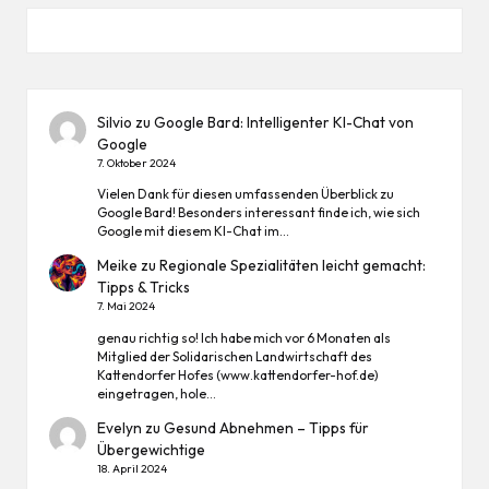
Silvio
zu
Google Bard: Intelligenter KI-Chat von
Google
7. Oktober 2024
Vielen Dank für diesen umfassenden Überblick zu
Google Bard! Besonders interessant finde ich, wie sich
Google mit diesem KI-Chat im…
Meike
zu
Regionale Spezialitäten leicht gemacht:
Tipps & Tricks
7. Mai 2024
genau richtig so! Ich habe mich vor 6 Monaten als
Mitglied der Solidarischen Landwirtschaft des
Kattendorfer Hofes (www.kattendorfer-hof.de)
eingetragen, hole…
Evelyn
zu
Gesund Abnehmen – Tipps für
Übergewichtige
18. April 2024