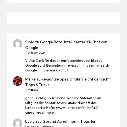
Silvio
zu
Google Bard: Intelligenter KI-Chat von
Google
7. Oktober 2024
Vielen Dank für diesen umfassenden Überblick zu
Google Bard! Besonders interessant finde ich, wie sich
Google mit diesem KI-Chat im…
Meike
zu
Regionale Spezialitäten leicht gemacht:
Tipps & Tricks
7. Mai 2024
genau richtig so! Ich habe mich vor 6 Monaten als
Mitglied der Solidarischen Landwirtschaft des
Kattendorfer Hofes (www.kattendorfer-hof.de)
eingetragen, hole…
Evelyn
zu
Gesund Abnehmen – Tipps für
Übergewichtige