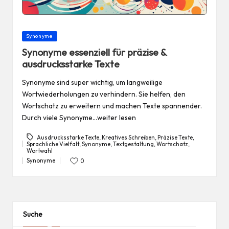
Posted
Synonyme
in
Synonyme essenziell für präzise &
ausdrucksstarke Texte
Synonyme sind super wichtig, um langweilige
Wortwiederholungen zu verhindern. Sie helfen, den
Wortschatz zu erweitern und machen Texte spannender.
Durch viele Synonyme…weiter lesen
Ausdrucksstarke Texte
,
Kreatives Schreiben
,
Präzise Texte
,
Sprachliche Vielfalt
,
Synonyme
,
Textgestaltung
,
Wortschatz
,
Tags:
Wortwahl
Synonyme
0
Posted
in
Suche