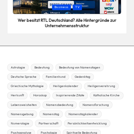
Posted
Business
TV
in
Wer besitzt RTL Deutschland? Alle Hintergründe zur
Unternehmensstruktur
Astrologie
Bedeutung
Bedeutung von Namenstagen
Deutsche Sprache
Familienhund
Gedenktag
Griechische Mythologie
Heiligenkalender
Heiligenverehrung
Herkunft
Horoskop
Inspirierende Zitate
Katholische Kirche
Lebensweisheiten
Namensbedeutung
Namensforschung
Namensgebung
Namenstag
Namenstagkalender
Numerologie
Partnerschaft
Persönlichkeitsentwicklung
Psychoanalyse
Psychologie
Spirituelle Bedeutung