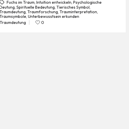
Fuchs im Traum
,
Intuition entwickeln
,
Psychologische
Deutung
,
Spirituelle Bedeutung
,
Tierisches Symbol
,
Traumdeutung
,
Traumforschung
,
Trauminterpretation
,
gs:
Traumsymbole
,
Unterbewusstsein erkunden
Traumdeutung
0
Posted
in