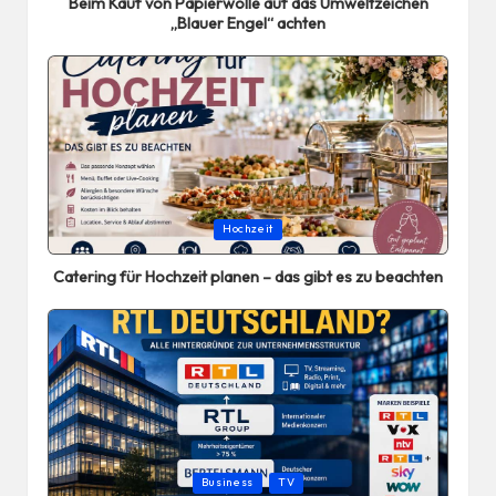
Beim Kauf von Papierwolle auf das Umweltzeichen
„Blauer Engel“ achten
Posted
Hochzeit
in
Catering für Hochzeit planen – das gibt es zu beachten
Posted
Business
TV