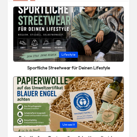
Posted
Lifestyle
in
Sportliche Streetwear für Deinen Lifestyle
Posted
Umwelt
in