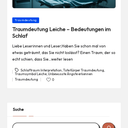
Posted
Traumdeutung
in
Traumdeutung Leiche – Bedeutungen im
Schlaf
Liebe Leserinnen und Leser,Haben Sie schon mal von
etwas geträumt, das Sie nicht loslässt? Einen Traum, der so
echt schien, dass Sie…weiter lesen
Schlaftraum Interpretation
,
Tote Körper Traumdeutung
,
Traumsymbol Leiche
,
Unbewusste Ängste erkennen
Tags:
Traumdeutung
0
Posted
in
Suche