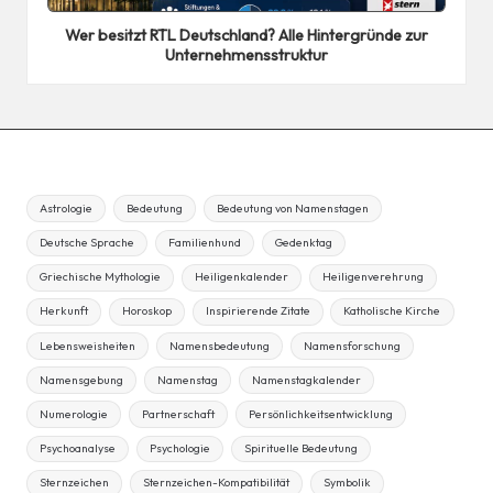
in
Wer besitzt RTL Deutschland? Alle Hintergründe zur
Unternehmensstruktur
Astrologie
Bedeutung
Bedeutung von Namenstagen
Deutsche Sprache
Familienhund
Gedenktag
Griechische Mythologie
Heiligenkalender
Heiligenverehrung
Herkunft
Horoskop
Inspirierende Zitate
Katholische Kirche
Lebensweisheiten
Namensbedeutung
Namensforschung
Namensgebung
Namenstag
Namenstagkalender
Numerologie
Partnerschaft
Persönlichkeitsentwicklung
Psychoanalyse
Psychologie
Spirituelle Bedeutung
Sternzeichen
Sternzeichen-Kompatibilität
Symbolik