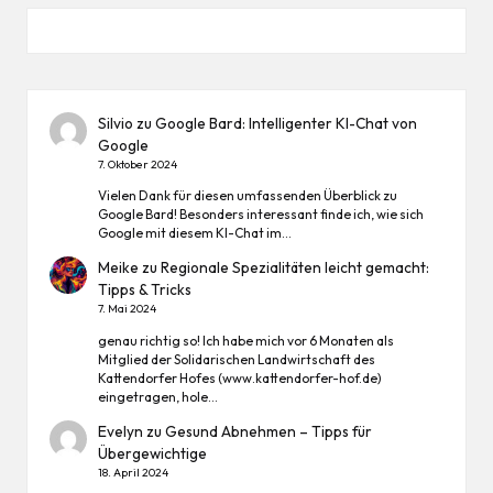
Silvio
zu
Google Bard: Intelligenter KI-Chat von
Google
7. Oktober 2024
Vielen Dank für diesen umfassenden Überblick zu
Google Bard! Besonders interessant finde ich, wie sich
Google mit diesem KI-Chat im…
Meike
zu
Regionale Spezialitäten leicht gemacht:
Tipps & Tricks
7. Mai 2024
genau richtig so! Ich habe mich vor 6 Monaten als
Mitglied der Solidarischen Landwirtschaft des
Kattendorfer Hofes (www.kattendorfer-hof.de)
eingetragen, hole…
Evelyn
zu
Gesund Abnehmen – Tipps für
Übergewichtige
18. April 2024