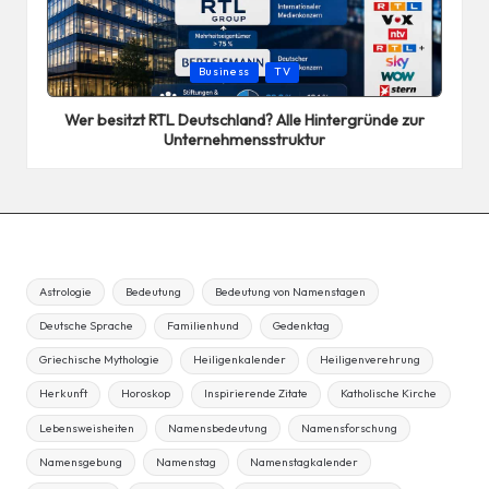
Posted
Business
TV
in
Wer besitzt RTL Deutschland? Alle Hintergründe zur
Unternehmensstruktur
Astrologie
Bedeutung
Bedeutung von Namenstagen
Deutsche Sprache
Familienhund
Gedenktag
Griechische Mythologie
Heiligenkalender
Heiligenverehrung
Herkunft
Horoskop
Inspirierende Zitate
Katholische Kirche
Lebensweisheiten
Namensbedeutung
Namensforschung
Namensgebung
Namenstag
Namenstagkalender