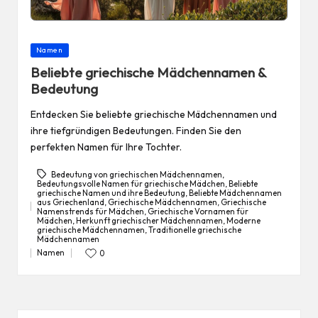
Posted
Namen
in
Beliebte griechische Mädchennamen &
Bedeutung
Entdecken Sie beliebte griechische Mädchennamen und
ihre tiefgründigen Bedeutungen. Finden Sie den
perfekten Namen für Ihre Tochter.
Bedeutung von griechischen Mädchennamen
,
Bedeutungsvolle Namen für griechische Mädchen
,
Beliebte
griechische Namen und ihre Bedeutung
,
Beliebte Mädchennamen
aus Griechenland
,
Griechische Mädchennamen
,
Griechische
Namenstrends für Mädchen
,
Griechische Vornamen für
Tags:
Mädchen
,
Herkunft griechischer Mädchennamen
,
Moderne
griechische Mädchennamen
,
Traditionelle griechische
Mädchennamen
Namen
0
Posted
in