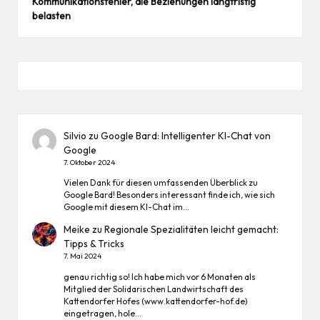
Kommunikationsfehler, die Beziehungen langfristig
belasten
Silvio
zu
Google Bard: Intelligenter KI-Chat von
Google
7. Oktober 2024
Vielen Dank für diesen umfassenden Überblick zu
Google Bard! Besonders interessant finde ich, wie sich
Google mit diesem KI-Chat im…
Meike
zu
Regionale Spezialitäten leicht gemacht:
Tipps & Tricks
7. Mai 2024
genau richtig so! Ich habe mich vor 6 Monaten als
Mitglied der Solidarischen Landwirtschaft des
Kattendorfer Hofes (www.kattendorfer-hof.de)
eingetragen, hole…