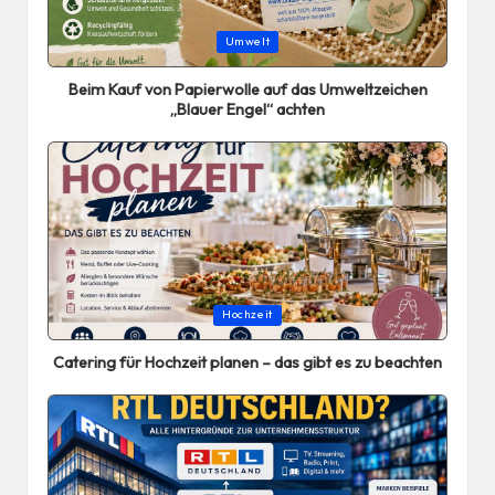
Posted
Umwelt
in
Beim Kauf von Papierwolle auf das Umweltzeichen
„Blauer Engel“ achten
Posted
Hochzeit
in
Catering für Hochzeit planen – das gibt es zu beachten