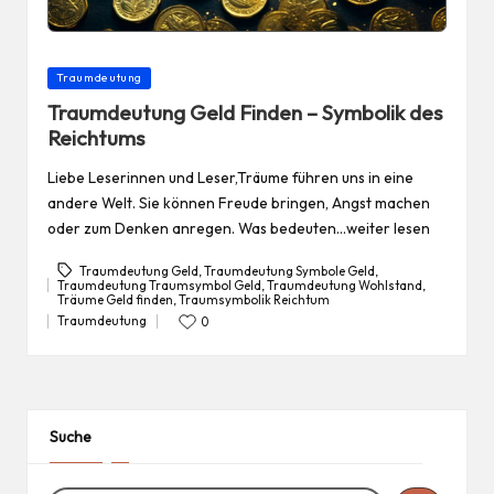
Posted
Traumdeutung
in
Traumdeutung Geld Finden – Symbolik des
Reichtums
Liebe Leserinnen und Leser,Träume führen uns in eine
andere Welt. Sie können Freude bringen, Angst machen
oder zum Denken anregen. Was bedeuten…weiter lesen
Traumdeutung Geld
,
Traumdeutung Symbole Geld
,
Traumdeutung Traumsymbol Geld
,
Traumdeutung Wohlstand
,
Tags:
Träume Geld finden
,
Traumsymbolik Reichtum
Traumdeutung
0
Posted
in
Suche