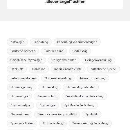
„Blauer Engel“ achten
Astrologie
Bedeutung
Bedeutung von Namenstagen
Deutsche Sprache
Familienhund
Gedenktag
Griechische Mythologie
Heiligenkalender
Heiligenverehrung
Herkunft
Horoskop
Inspirierende Zitate
Katholische Kirche
Lebensweisheiten
Namensbedeutung
Namensforschung
Namensgebung
Namenstag
Namenstagkalender
Numerologie
Partnerschaft
Persönlichkeitsentwicklung
Psychoanalyse
Psychologie
Spirituelle Bedeutung
Sternzeichen
Sternzeichen-Kompatibilität
Symbolik
Synonyme finden
Traumdeutung
Traumdeutung Bedeutung