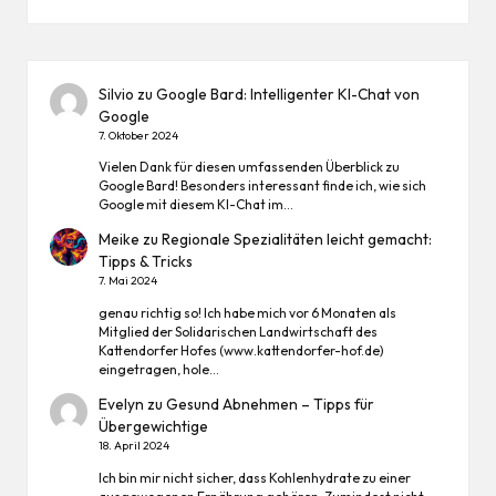
Silvio
zu
Google Bard: Intelligenter KI-Chat von
Google
7. Oktober 2024
Vielen Dank für diesen umfassenden Überblick zu
Google Bard! Besonders interessant finde ich, wie sich
Google mit diesem KI-Chat im…
Meike
zu
Regionale Spezialitäten leicht gemacht:
Tipps & Tricks
7. Mai 2024
genau richtig so! Ich habe mich vor 6 Monaten als
Mitglied der Solidarischen Landwirtschaft des
Kattendorfer Hofes (www.kattendorfer-hof.de)
eingetragen, hole…
Evelyn
zu
Gesund Abnehmen – Tipps für
Übergewichtige
18. April 2024
Ich bin mir nicht sicher, dass Kohlenhydrate zu einer