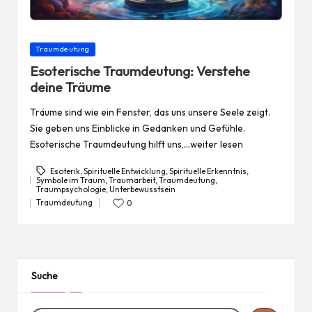
Posted
Traumdeutung
in
Esoterische Traumdeutung: Verstehe
deine Träume
Träume sind wie ein Fenster, das uns unsere Seele zeigt.
Sie geben uns Einblicke in Gedanken und Gefühle.
Esoterische Traumdeutung hilft uns,…weiter lesen
Esoterik
,
Spirituelle Entwicklung
,
Spirituelle Erkenntnis
,
Symbole im Traum
,
Traumarbeit
,
Traumdeutung
,
Tags:
Traumpsychologie
,
Unterbewusstsein
Traumdeutung
0
Posted
in
Suche