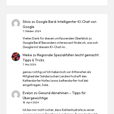
Silvio
zu
Google Bard: Intelligenter KI-Chat von
Google
7. Oktober 2024
Vielen Dank für diesen umfassenden Überblick zu
Google Bard! Besonders interessant finde ich, wie sich
Google mit diesem KI-Chat im…
Meike
zu
Regionale Spezialitäten leicht gemacht:
Tipps & Tricks
7. Mai 2024
genau richtig so! Ich habe mich vor 6 Monaten als
Mitglied der Solidarischen Landwirtschaft des
Kattendorfer Hofes (www.kattendorfer-hof.de)
eingetragen, hole…
Evelyn
zu
Gesund Abnehmen – Tipps für
Übergewichtige
18. April 2024
Ich bin mir nicht sicher, dass Kohlenhydrate zu einer