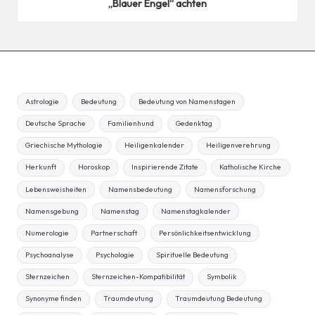
„Blauer Engel“ achten
Astrologie
Bedeutung
Bedeutung von Namenstagen
Deutsche Sprache
Familienhund
Gedenktag
Griechische Mythologie
Heiligenkalender
Heiligenverehrung
Herkunft
Horoskop
Inspirierende Zitate
Katholische Kirche
Lebensweisheiten
Namensbedeutung
Namensforschung
Namensgebung
Namenstag
Namenstagkalender
Numerologie
Partnerschaft
Persönlichkeitsentwicklung
Psychoanalyse
Psychologie
Spirituelle Bedeutung
Sternzeichen
Sternzeichen-Kompatibilität
Symbolik
Synonyme finden
Traumdeutung
Traumdeutung Bedeutung