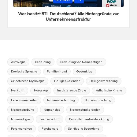
Business
TV
in
Wer besitzt RTL Deutschland? Alle Hintergründe zur
Unternehmensstruktur
Astrologie
Bedeutung
Bedeutung von Namenstagen
Deutsche Sprache
Familienhund
Gedenktag
Griechische Mythologie
Heiligenkalender
Heiligenverehrung
Herkunft
Horoskop
Inspirierende Zitate
Katholische Kirche
Lebensweisheiten
Namensbedeutung
Namensforschung
Namensgebung
Namenstag
Namenstagkalender
Numerologie
Partnerschaft
Persönlichkeitsentwicklung
Psychoanalyse
Psychologie
Spirituelle Bedeutung