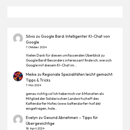
Silvio
zu
Google Bard: Intelligenter KI-Chat von
Google
7. Oktober 2024
Vielen Dank für diesen umfassenden Überblick zu
Google Bard! Besonders interessant finde ich, wie sich
Google mit diesem KI-Chat im…
Meike
zu
Regionale Spezialitäten leicht gemacht:
Tipps & Tricks
7. Mai 2024
genau richtig so! Ich habe mich vor 6 Monaten als
Mitglied der Solidarischen Landwirtschaft des
Kattendorfer Hofes (www.kattendorfer-hof.de)
eingetragen, hole…
Evelyn
zu
Gesund Abnehmen – Tipps für
Übergewichtige
18. April 2024