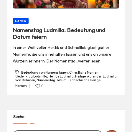
Posted
Namen
in
Namenstag Ludmilla: Bedeutung und
Datum feiern
In einer Welt voller Hektik und Schnelllebigkeit gibt es
Momente, die uns innehalten lassen und uns an unsere
Wurzeln erinnern. Der Namenstag…weiter lesen
Bedeutung von Namenstagen
,
Christliche Namen
,
Gedenktag Ludmilla
,
Heilige Ludmilla
,
Heiligenkalender
,
Ludmilla
Tags:
von Böhmen
,
Namenstag Datum
,
Tschechische Heilige
Namen
0
Posted
in
Suche