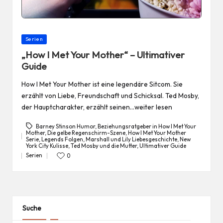
Posted
Serien
in
„How I Met Your Mother“ – Ultimativer
Guide
How I Met Your Mother ist eine legendäre Sitcom. Sie
erzählt von Liebe, Freundschaft und Schicksal. Ted Mosby,
der Hauptcharakter, erzählt seinen…weiter lesen
Barney Stinson Humor
,
Beziehungsratgeber in How I Met Your
Mother
,
Die gelbe Regenschirm-Szene
,
How I Met Your Mother
Serie
,
Legends Folgen
,
Marshall und Lily Liebesgeschichte
,
New
Tags:
York City Kulisse
,
Ted Mosby und die Mutter
,
Ultimativer Guide
Serien
0
Posted
in
Suche