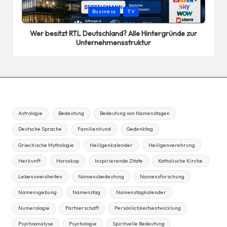
Posted
Business
TV
in
Wer besitzt RTL Deutschland? Alle Hintergründe zur
Unternehmensstruktur
Astrologie
Bedeutung
Bedeutung von Namenstagen
Deutsche Sprache
Familienhund
Gedenktag
Griechische Mythologie
Heiligenkalender
Heiligenverehrung
Herkunft
Horoskop
Inspirierende Zitate
Katholische Kirche
Lebensweisheiten
Namensbedeutung
Namensforschung
Namensgebung
Namenstag
Namenstagkalender
Numerologie
Partnerschaft
Persönlichkeitsentwicklung
Psychoanalyse
Psychologie
Spirituelle Bedeutung