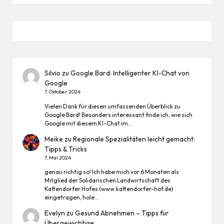
Silvio
zu
Google Bard: Intelligenter KI-Chat von
Google
7. Oktober 2024
Vielen Dank für diesen umfassenden Überblick zu
Google Bard! Besonders interessant finde ich, wie sich
Google mit diesem KI-Chat im…
Meike
zu
Regionale Spezialitäten leicht gemacht:
Tipps & Tricks
7. Mai 2024
genau richtig so! Ich habe mich vor 6 Monaten als
Mitglied der Solidarischen Landwirtschaft des
Kattendorfer Hofes (www.kattendorfer-hof.de)
eingetragen, hole…
Evelyn
zu
Gesund Abnehmen – Tipps für
Übergewichtige