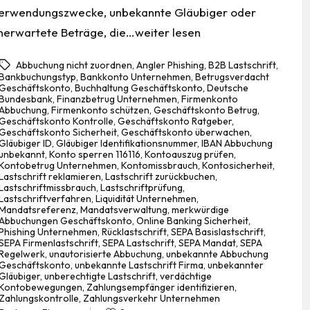
erwendungszwecke, unbekannte Gläubiger oder
nerwartete Beträge, die…weiter lesen
Abbuchung nicht zuordnen
,
Angler Phishing
,
B2B Lastschrift
,
Bankbuchungstyp
,
Bankkonto Unternehmen
,
Betrugsverdacht
Geschäftskonto
,
Buchhaltung Geschäftskonto
,
Deutsche
Bundesbank
,
Finanzbetrug Unternehmen
,
Firmenkonto
Abbuchung
,
Firmenkonto schützen
,
Geschäftskonto Betrug
,
Geschäftskonto Kontrolle
,
Geschäftskonto Ratgeber
,
Geschäftskonto Sicherheit
,
Geschäftskonto überwachen
,
Gläubiger ID
,
Gläubiger Identifikationsnummer
,
IBAN Abbuchung
unbekannt
,
Konto sperren 116116
,
Kontoauszug prüfen
,
Kontobetrug Unternehmen
,
Kontomissbrauch
,
Kontosicherheit
,
Lastschrift reklamieren
,
Lastschrift zurückbuchen
,
Lastschriftmissbrauch
,
Lastschriftprüfung
,
gs:
Lastschriftverfahren
,
Liquidität Unternehmen
,
Mandatsreferenz
,
Mandatsverwaltung
,
merkwürdige
Abbuchungen Geschäftskonto
,
Online Banking Sicherheit
,
Phishing Unternehmen
,
Rücklastschrift
,
SEPA Basislastschrift
,
SEPA Firmenlastschrift
,
SEPA Lastschrift
,
SEPA Mandat
,
SEPA
Regelwerk
,
unautorisierte Abbuchung
,
unbekannte Abbuchung
Geschäftskonto
,
unbekannte Lastschrift Firma
,
unbekannter
Gläubiger
,
unberechtigte Lastschrift
,
verdächtige
Kontobewegungen
,
Zahlungsempfänger identifizieren
,
Zahlungskontrolle
,
Zahlungsverkehr Unternehmen