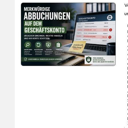
V
u
Ta