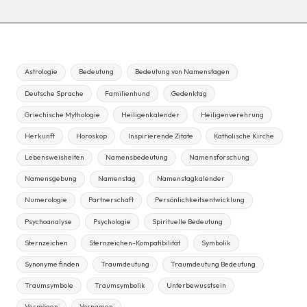
Astrologie
Bedeutung
Bedeutung von Namenstagen
Deutsche Sprache
Familienhund
Gedenktag
Griechische Mythologie
Heiligenkalender
Heiligenverehrung
Herkunft
Horoskop
Inspirierende Zitate
Katholische Kirche
Lebensweisheiten
Namensbedeutung
Namensforschung
Namensgebung
Namenstag
Namenstagkalender
Numerologie
Partnerschaft
Persönlichkeitsentwicklung
Psychoanalyse
Psychologie
Spirituelle Bedeutung
Sternzeichen
Sternzeichen-Kompatibilität
Symbolik
Synonyme finden
Traumdeutung
Traumdeutung Bedeutung
Traumsymbole
Traumsymbolik
Unterbewusstsein
Vermögen
Vornamen