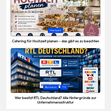
Posted
Hochzeit
in
Catering für Hochzeit planen – das gibt es zu beachten
Posted
Business
TV
in
Wer besitzt RTL Deutschland? Alle Hintergründe zur
Unternehmensstruktur