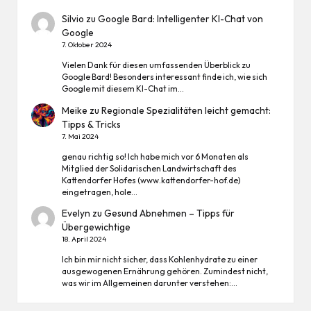
Silvio
zu
Google Bard: Intelligenter KI-Chat von
Google
7. Oktober 2024
Vielen Dank für diesen umfassenden Überblick zu
Google Bard! Besonders interessant finde ich, wie sich
Google mit diesem KI-Chat im…
Meike
zu
Regionale Spezialitäten leicht gemacht:
Tipps & Tricks
7. Mai 2024
genau richtig so! Ich habe mich vor 6 Monaten als
Mitglied der Solidarischen Landwirtschaft des
Kattendorfer Hofes (www.kattendorfer-hof.de)
eingetragen, hole…
Evelyn
zu
Gesund Abnehmen – Tipps für
Übergewichtige
18. April 2024
Ich bin mir nicht sicher, dass Kohlenhydrate zu einer
ausgewogenen Ernährung gehören. Zumindest nicht,
was wir im Allgemeinen darunter verstehen:…