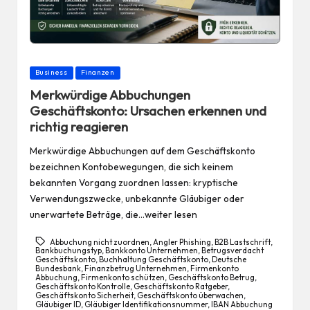
Posted
Business
Finanzen
in
Merkwürdige Abbuchungen
Geschäftskonto: Ursachen erkennen und
richtig reagieren
Merkwürdige Abbuchungen auf dem Geschäftskonto
bezeichnen Kontobewegungen, die sich keinem
bekannten Vorgang zuordnen lassen: kryptische
Verwendungszwecke, unbekannte Gläubiger oder
unerwartete Beträge, die…weiter lesen
Abbuchung nicht zuordnen
,
Angler Phishing
,
B2B Lastschrift
,
Bankbuchungstyp
,
Bankkonto Unternehmen
,
Betrugsverdacht
Geschäftskonto
,
Buchhaltung Geschäftskonto
,
Deutsche
Bundesbank
,
Finanzbetrug Unternehmen
,
Firmenkonto
Abbuchung
,
Firmenkonto schützen
,
Geschäftskonto Betrug
,
Geschäftskonto Kontrolle
,
Geschäftskonto Ratgeber
,
Geschäftskonto Sicherheit
,
Geschäftskonto überwachen
,
Gläubiger ID
,
Gläubiger Identifikationsnummer
,
IBAN Abbuchung