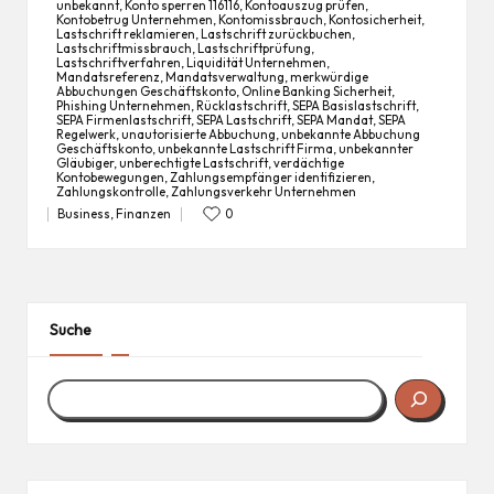
unbekannt
,
Konto sperren 116116
,
Kontoauszug prüfen
,
Kontobetrug Unternehmen
,
Kontomissbrauch
,
Kontosicherheit
,
Lastschrift reklamieren
,
Lastschrift zurückbuchen
,
Lastschriftmissbrauch
,
Lastschriftprüfung
,
Tags:
Lastschriftverfahren
,
Liquidität Unternehmen
,
Mandatsreferenz
,
Mandatsverwaltung
,
merkwürdige
Abbuchungen Geschäftskonto
,
Online Banking Sicherheit
,
Phishing Unternehmen
,
Rücklastschrift
,
SEPA Basislastschrift
,
SEPA Firmenlastschrift
,
SEPA Lastschrift
,
SEPA Mandat
,
SEPA
Regelwerk
,
unautorisierte Abbuchung
,
unbekannte Abbuchung
Geschäftskonto
,
unbekannte Lastschrift Firma
,
unbekannter
Gläubiger
,
unberechtigte Lastschrift
,
verdächtige
Kontobewegungen
,
Zahlungsempfänger identifizieren
,
Zahlungskontrolle
,
Zahlungsverkehr Unternehmen
Business
,
Finanzen
0
Posted
in
Suche