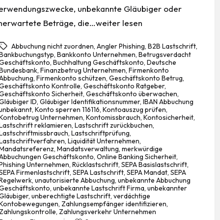
erwendungszwecke, unbekannte Gläubiger oder
nerwartete Beträge, die…weiter lesen
Abbuchung nicht zuordnen
,
Angler Phishing
,
B2B Lastschrift
,
Bankbuchungstyp
,
Bankkonto Unternehmen
,
Betrugsverdacht
Geschäftskonto
,
Buchhaltung Geschäftskonto
,
Deutsche
Bundesbank
,
Finanzbetrug Unternehmen
,
Firmenkonto
Abbuchung
,
Firmenkonto schützen
,
Geschäftskonto Betrug
,
Geschäftskonto Kontrolle
,
Geschäftskonto Ratgeber
,
Geschäftskonto Sicherheit
,
Geschäftskonto überwachen
,
Gläubiger ID
,
Gläubiger Identifikationsnummer
,
IBAN Abbuchung
unbekannt
,
Konto sperren 116116
,
Kontoauszug prüfen
,
Kontobetrug Unternehmen
,
Kontomissbrauch
,
Kontosicherheit
,
Lastschrift reklamieren
,
Lastschrift zurückbuchen
,
Lastschriftmissbrauch
,
Lastschriftprüfung
,
gs:
Lastschriftverfahren
,
Liquidität Unternehmen
,
Mandatsreferenz
,
Mandatsverwaltung
,
merkwürdige
Abbuchungen Geschäftskonto
,
Online Banking Sicherheit
,
Phishing Unternehmen
,
Rücklastschrift
,
SEPA Basislastschrift
,
SEPA Firmenlastschrift
,
SEPA Lastschrift
,
SEPA Mandat
,
SEPA
Regelwerk
,
unautorisierte Abbuchung
,
unbekannte Abbuchung
Geschäftskonto
,
unbekannte Lastschrift Firma
,
unbekannter
Gläubiger
,
unberechtigte Lastschrift
,
verdächtige
Kontobewegungen
,
Zahlungsempfänger identifizieren
,
Zahlungskontrolle
,
Zahlungsverkehr Unternehmen