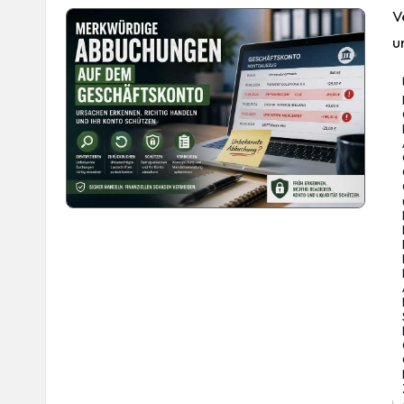
V
u
Ta