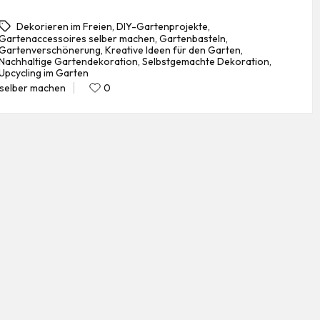
Dekorieren im Freien
,
DIY-Gartenprojekte
,
Gartenaccessoires selber machen
,
Gartenbasteln
,
Gartenverschönerung
,
Kreative Ideen für den Garten
,
gs:
Nachhaltige Gartendekoration
,
Selbstgemachte Dekoration
,
Upcycling im Garten
selber machen
0
Posted
in