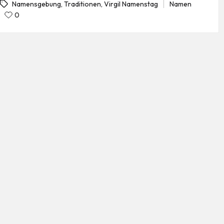
Namen
Namensgebung
,
Traditionen
,
Virgil Namenstag
Posted
gs:
0
in