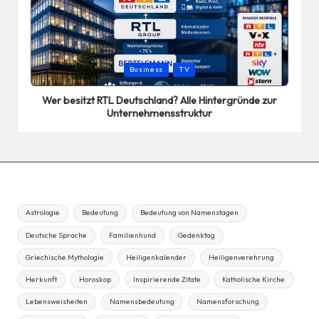
Posted
Business
TV
in
Wer besitzt RTL Deutschland? Alle Hintergründe zur
Unternehmensstruktur
Astrologie
Bedeutung
Bedeutung von Namenstagen
Deutsche Sprache
Familienhund
Gedenktag
Griechische Mythologie
Heiligenkalender
Heiligenverehrung
Herkunft
Horoskop
Inspirierende Zitate
Katholische Kirche
Lebensweisheiten
Namensbedeutung
Namensforschung