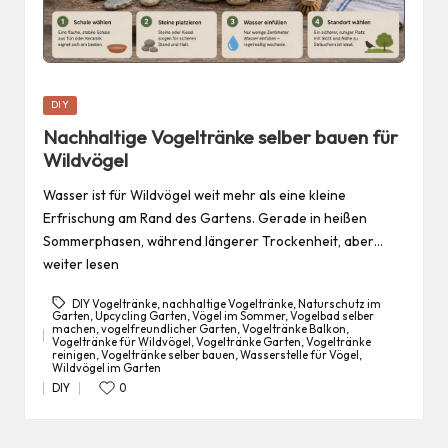
Posted
DIY
in
Nachhaltige Vogeltränke selber bauen für
Wildvögel
Wasser ist für Wildvögel weit mehr als eine kleine
Erfrischung am Rand des Gartens. Gerade in heißen
Sommerphasen, während längerer Trockenheit, aber…
weiter lesen
DIY Vogeltränke
,
nachhaltige Vogeltränke
,
Naturschutz im
Garten
,
Upcycling Garten
,
Vögel im Sommer
,
Vogelbad selber
machen
,
vogelfreundlicher Garten
,
Vogeltränke Balkon
,
Vogeltränke für Wildvögel
,
Vogeltränke Garten
,
Vogeltränke
Tags:
reinigen
,
Vogeltränke selber bauen
,
Wasserstelle für Vögel
,
Wildvögel im Garten
DIY
0
Posted
in