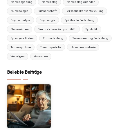
Namensgebung
Namenstag
Namenstagkalender
Numerologie
Partnerschaft
Persönlichkeitsentwicklung
Psychoanalyse
Psychologie
Spirituelle Bedeutung
Sternzeichen
Sternzeichen-Kompatibilität
Symbolik
Synonyme finden
Traumdeutung
Traumdeutung Bedeutung
Traumsymbole
Traumsymbolik
Unterbewusstsein
Vermögen
Vornamen
Beliebte Beiträge