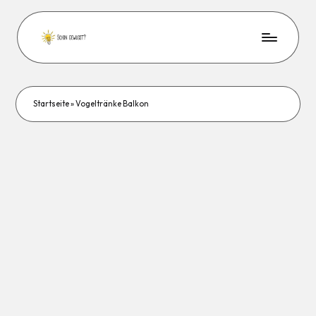
Startseite
»
Vogeltränke Balkon