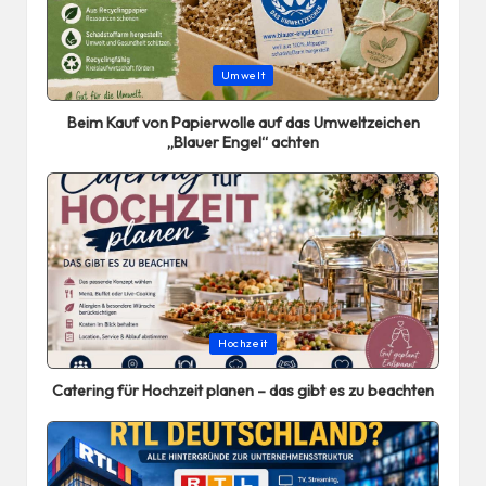
Posted
Umwelt
in
Beim Kauf von Papierwolle auf das Umweltzeichen
„Blauer Engel“ achten
Posted
Hochzeit
in
Catering für Hochzeit planen – das gibt es zu beachten