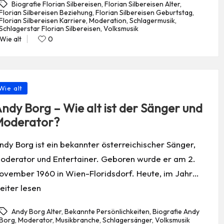
Biografie Florian Silbereisen
,
Florian Silbereisen Alter
,
Florian Silbereisen Beziehung
,
Florian Silbereisen Geburtstag
,
Florian Silbereisen Karriere
,
Moderation
,
Schlagermusik
,
gs:
Schlagerstar Florian Silbereisen
,
Volksmusik
Wie alt
0
Posted
in
osted
Wie alt
ndy Borg – Wie alt ist der Sänger und
oderator?
ndy Borg ist ein bekannter österreichischer Sänger,
oderator und Entertainer. Geboren wurde er am 2.
ovember 1960 in Wien-Floridsdorf. Heute, im Jahr…
eiter lesen
Andy Borg Alter
,
Bekannte Persönlichkeiten
,
Biografie Andy
Borg
,
Moderator
,
Musikbranche
,
Schlagersänger
,
Volksmusik
gs: