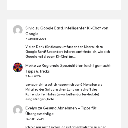
Silvio
zu
Google Bard: Intelligenter KI-Chat von
Google
7. Oktober 2024
Vielen Dank für diesen umfassenden Überblick zu
Google Bard! Besonders interessant finde ich, wie sich
Google mit diesem KI-Chat im…
Meike
zu
Regionale Spezialitäten leicht gemacht:
Tipps & Tricks
7. Mai 2024
genau richtig so! Ich habe mich vor 6 Monaten als
Mitglied der Solidarischen Landwirtschaft des
Kattendorfer Hofes (www.kattendorfer-hof.de)
eingetragen, hole…
Evelyn
zu
Gesund Abnehmen – Tipps für
Übergewichtige
18. April 2024
Ich bin mir nicht sicher, dass Kohlenhydrate zu einer