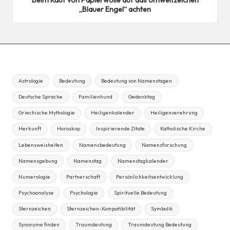
„Blauer Engel“ achten
Astrologie
Bedeutung
Bedeutung von Namenstagen
Deutsche Sprache
Familienhund
Gedenktag
Griechische Mythologie
Heiligenkalender
Heiligenverehrung
Herkunft
Horoskop
Inspirierende Zitate
Katholische Kirche
Lebensweisheiten
Namensbedeutung
Namensforschung
Namensgebung
Namenstag
Namenstagkalender
Numerologie
Partnerschaft
Persönlichkeitsentwicklung
Psychoanalyse
Psychologie
Spirituelle Bedeutung
Sternzeichen
Sternzeichen-Kompatibilität
Symbolik
Synonyme finden
Traumdeutung
Traumdeutung Bedeutung