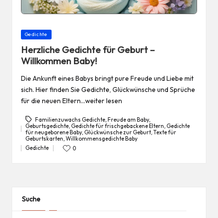
Posted
Gedichte
in
Herzliche Gedichte für Geburt –
Willkommen Baby!
Die Ankunft eines Babys bringt pure Freude und Liebe mit
sich. Hier finden Sie Gedichte, Glückwünsche und Sprüche
für die neuen Eltern…weiter lesen
Familienzuwachs Gedichte
,
Freude am Baby
,
Geburtsgedichte
,
Gedichte für frischgebackene Eltern
,
Gedichte
für neugeborene Baby
,
Glückwünsche zur Geburt
,
Texte für
Tags:
Geburtskarten
,
Willkommensgedichte Baby
Gedichte
0
Posted
in
Suche