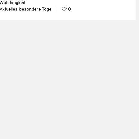
Wohltätigkeit
Aktuelles
,
besondere Tage
0
Posted
in