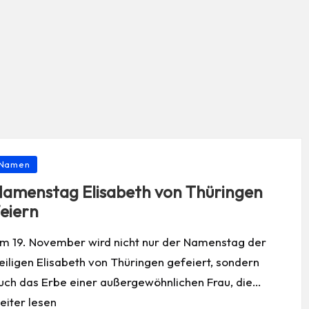
osted
Namen
amenstag Elisabeth von Thüringen
eiern
m 19. November wird nicht nur der Namenstag der
eiligen Elisabeth von Thüringen gefeiert, sondern
uch das Erbe einer außergewöhnlichen Frau, die…
eiter lesen