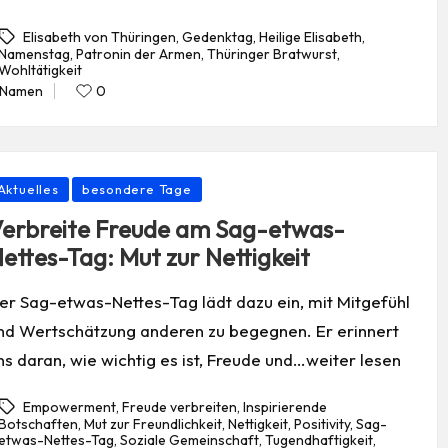
Elisabeth von Thüringen
,
Gedenktag
,
Heilige Elisabeth
,
Namenstag
,
Patronin der Armen
,
Thüringer Bratwurst
,
gs:
Wohltätigkeit
Namen
0
Posted
in
osted
Aktuelles
besondere Tage
erbreite Freude am Sag-etwas-
ettes-Tag: Mut zur Nettigkeit
er Sag-etwas-Nettes-Tag lädt dazu ein, mit Mitgefühl
nd Wertschätzung anderen zu begegnen. Er erinnert
ns daran, wie wichtig es ist, Freude und…weiter lesen
Empowerment
,
Freude verbreiten
,
Inspirierende
Botschaften
,
Mut zur Freundlichkeit
,
Nettigkeit
,
Positivity
,
Sag-
etwas-Nettes-Tag
,
Soziale Gemeinschaft
,
Tugendhaftigkeit
,
gs: