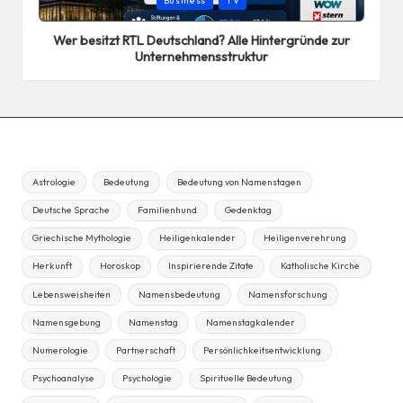
Business
TV
in
Wer besitzt RTL Deutschland? Alle Hintergründe zur
Unternehmensstruktur
Astrologie
Bedeutung
Bedeutung von Namenstagen
Deutsche Sprache
Familienhund
Gedenktag
Griechische Mythologie
Heiligenkalender
Heiligenverehrung
Herkunft
Horoskop
Inspirierende Zitate
Katholische Kirche
Lebensweisheiten
Namensbedeutung
Namensforschung
Namensgebung
Namenstag
Namenstagkalender
Numerologie
Partnerschaft
Persönlichkeitsentwicklung
Psychoanalyse
Psychologie
Spirituelle Bedeutung