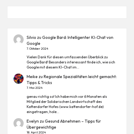
Silvio
zu
Google Bard: Intelligenter KI-Chat von
Google
7. Oktober 2024
Vielen Dank für diesen umfassenden Überblick zu
Google Bard! Besonders interessant finde ich, wie sich
Google mit diesem KI-Chat im…
Meike
zu
Regionale Spezialitäten leicht gemacht:
Tipps & Tricks
7. Mai 2024
genau richtig so! Ich habe mich vor 6 Monaten als
Mitglied der Solidarischen Landwirtschaft des
Kattendorfer Hofes (www.kattendorfer-hof.de)
eingetragen, hole…
Evelyn
zu
Gesund Abnehmen – Tipps für
Übergewichtige
18. April 2024