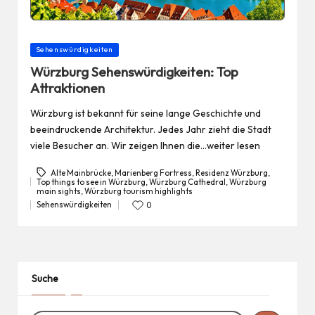
Posted
Sehenswürdigkeiten
in
Würzburg Sehenswürdigkeiten: Top
Attraktionen
Würzburg ist bekannt für seine lange Geschichte und
beeindruckende Architektur. Jedes Jahr zieht die Stadt
viele Besucher an. Wir zeigen Ihnen die…weiter lesen
Alte Mainbrücke
,
Marienberg Fortress
,
Residenz Würzburg
,
Top things to see in Würzburg
,
Würzburg Cathedral
,
Würzburg
Tags:
main sights
,
Würzburg tourism highlights
Sehenswürdigkeiten
0
Posted
in
Suche