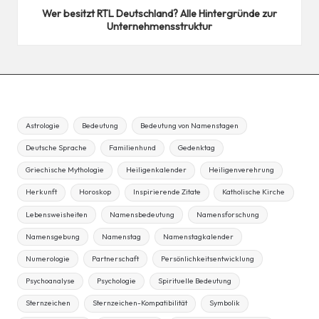
Wer besitzt RTL Deutschland? Alle Hintergründe zur
Unternehmensstruktur
Astrologie
Bedeutung
Bedeutung von Namenstagen
Deutsche Sprache
Familienhund
Gedenktag
Griechische Mythologie
Heiligenkalender
Heiligenverehrung
Herkunft
Horoskop
Inspirierende Zitate
Katholische Kirche
Lebensweisheiten
Namensbedeutung
Namensforschung
Namensgebung
Namenstag
Namenstagkalender
Numerologie
Partnerschaft
Persönlichkeitsentwicklung
Psychoanalyse
Psychologie
Spirituelle Bedeutung
Sternzeichen
Sternzeichen-Kompatibilität
Symbolik