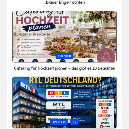
„Blauer Engel“ achten
Posted
Hochzeit
in
Catering für Hochzeit planen – das gibt es zu beachten
Posted
Business
TV
in