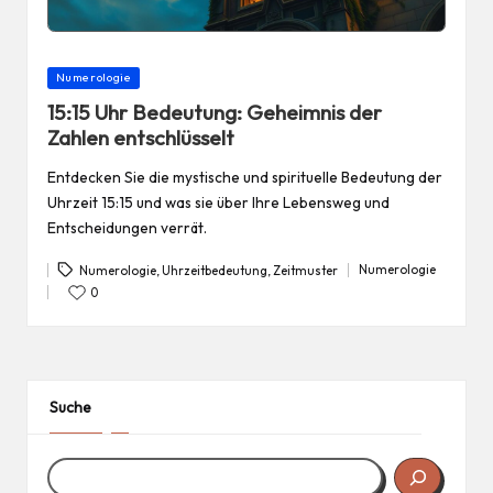
Posted
Numerologie
in
15:15 Uhr Bedeutung: Geheimnis der
Zahlen entschlüsselt
Entdecken Sie die mystische und spirituelle Bedeutung der
Uhrzeit 15:15 und was sie über Ihre Lebensweg und
Entscheidungen verrät.
Numerologie
Numerologie
,
Uhrzeitbedeutung
,
Zeitmuster
Posted
Tags:
in
0
Suche