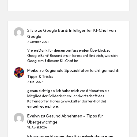
Silvio
zu
Google Bard: Intelligenter KI-Chat von
Google
7. Oktober 2024
Vielen Dank für diesen umfassenden Überblick zu
Google Bard! Besonders interessant finde ich, wie sich
Google mit diesem KI-Chat im…
Meike
zu
Regionale Spezialitäten leicht gemacht:
Tipps & Tricks
7. Mai 2024
genau richtig so! Ich habe mich vor 6 Monaten als
Mitglied der Solidarischen Landwirtschaft des
Kattendorfer Hofes (www.kattendorfer-hof.de)
eingetragen, hole…
Evelyn
zu
Gesund Abnehmen – Tipps für
Übergewichtige
18. April 2024
Ich bin mir nicht sicher, dass Kohlenhydrate zu einer