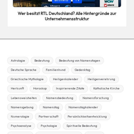
Business
TV
in
Wer besitzt RTL Deutschland? Alle Hintergründe zur
Unternehmensstruktur
Astrologie
Bedeutung
Bedeutung von Namenstagen
Deutsche Sprache
Familienhund
Gedenktag
Griechische Mythologie
Heiligenkalender
Heiligenverehrung
Herkunft
Horoskop
Inspirierende Zitate
Katholische Kirche
Lebensweisheiten
Namensbedeutung
Namensforschung
Namensgebung
Namenstag
Namenstagkalender
Numerologie
Partnerschaft
Persönlichkeitsentwicklung
Psychoanalyse
Psychologie
Spirituelle Bedeutung