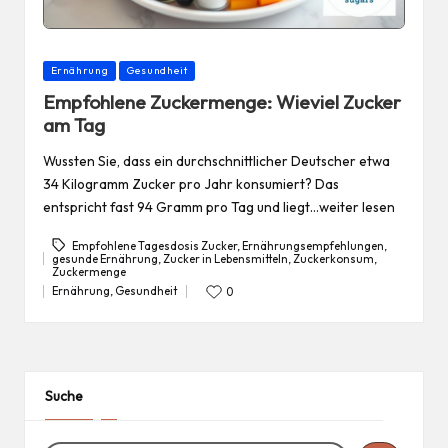
Posted
Ernährung
Gesundheit
in
Empfohlene Zuckermenge: Wieviel Zucker
am Tag
Wussten Sie, dass ein durchschnittlicher Deutscher etwa
34 Kilogramm Zucker pro Jahr konsumiert? Das
entspricht fast 94 Gramm pro Tag und liegt…weiter lesen
Empfohlene Tagesdosis Zucker
,
Ernährungsempfehlungen
,
gesunde Ernährung
,
Zucker in Lebensmitteln
,
Zuckerkonsum
,
Tags:
Zuckermenge
Ernährung
,
Gesundheit
0
Posted
in
Suche