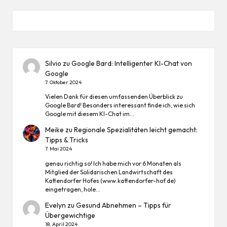
Silvio
zu
Google Bard: Intelligenter KI-Chat von
Google
7. Oktober 2024
Vielen Dank für diesen umfassenden Überblick zu
Google Bard! Besonders interessant finde ich, wie sich
Google mit diesem KI-Chat im…
Meike
zu
Regionale Spezialitäten leicht gemacht:
Tipps & Tricks
7. Mai 2024
genau richtig so! Ich habe mich vor 6 Monaten als
Mitglied der Solidarischen Landwirtschaft des
Kattendorfer Hofes (www.kattendorfer-hof.de)
eingetragen, hole…
Evelyn
zu
Gesund Abnehmen – Tipps für
Übergewichtige
18. April 2024