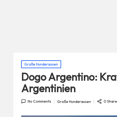
Posted
Große Hunderassen
in
Dogo Argentino: Kra
Argentinien
0 Share
Große Hunderassen
No Comments
Posted
in