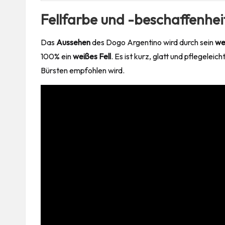
Fellfarbe und -beschaffenhei
Das
Aussehen
des Dogo Argentino wird durch sein
we
100% ein
weißes Fell
. Es ist kurz, glatt und pflegele
Bürsten empfohlen wird.