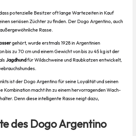
t, dass potenzielle Besitzer oft lange Wartezeiten in Kauf
inen seriösen Züchter zu finden. Der Dogo Argentino, auch
e außergewöhnliche Rasse.
osser
gehört, wurde erstmals 1928 in Argentinien
n bis zu 70 cm und einem Gewicht von bis zu 45 kg ist der
als
Jagdhund
für Wildschweine und Raubkatzen entwickelt,
 Gebrauchshundes
.
nkts ist der Dogo Argentino für seine Loyalität und seinen
iese Kombination macht ihn zu einem hervorragenden Wach-
halter. Denn diese intelligente Rasse neigt dazu,
te des Dogo Argentino