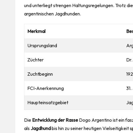
und unterliegt strengen Haltungsregelungen. Trotz d
argentinischen Jagdhunden.
Merkmal
Be
Ursprungsland
Arg
Züchter
Dr.
Zuchtbeginn
19
FCI-Anerkennung
31.
Haupteinsatzgebiet
Jag
Die
Entwicklung der Rasse
Dogo Argentino ist ein fas
als
Jagdhund
bis hin zu seiner heutigen Vielseitigkeit