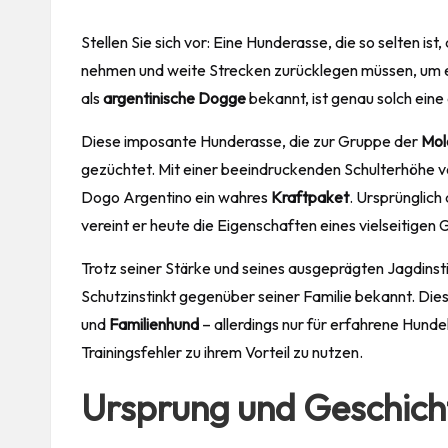
Stellen Sie sich vor: Eine Hunderasse, die so selten is
nehmen und weite Strecken zurücklegen müssen, um e
als
argentinische Dogge
bekannt, ist genau solch ein
Diese imposante Hunderasse, die zur Gruppe der
Mol
gezüchtet. Mit einer beeindruckenden Schulterhöhe vo
Dogo Argentino ein wahres
Kraftpaket
. Ursprünglich 
vereint er heute die Eigenschaften eines
vielseitigen
Trotz seiner Stärke und seines ausgeprägten Jagdinsti
Schutzinstinkt gegenüber seiner Familie bekannt. D
und
Familienhund
– allerdings nur für erfahrene Hunde
Trainingsfehler zu ihrem Vorteil zu nutzen.
Ursprung und Geschich