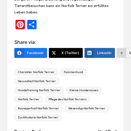
Tierarztbesuchen kann ein Norfolk Terrier ein erfülltes
Leben haben.
Pi
Te
nt
ile
er
n
Share via:
es
Facebook
X (Twitter)
LinkedIn
t
Tags:
Charakter Norfolk Terrier
Familienhund
Gesundheit Norfolk Terrier
Hundetraining Norfolk Terrier
Kleine Hunderassen
Norfolk Terrier
Pflege des Norfolk Terriers
Rasseportrait Norfolk Terrier
Wesenstyp Norfolk Terrier
Zuchthistorie Norfolk Terrier