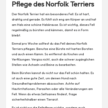
Pflege des Norfolk Terriers
Der Norfolk Terrier hat ein besonderes Fell. Es ist hart,
drahtig und gerade. Es fühlt sich eng am Körper an und hat
am Hals eine schöne Halskrause. Es ist wichtig, dieses Fell
regelmäßig zu bürsten und kämmen, damit es in Form
bleibt.
Einmal pro Woche solltest du das Fell deines Norfolk
Terriers pflegen. Benutze eine Bürste mit harten Borsten
und auch einen Kamm. So entfernst du Knoten und
Verfilzungen. Vergiss nicht, auch die schwer zugänglichen
Stellen wie Achseln und Beine zu bearbeiten.
Beim Bürsten kannst du nicht nur das Fell schön halten. Es
ist auch eine gute Zeit, um deinen
Hund
nach
Gesundheitsproblemen abzusuchen. Achte auf
Hautirritationen, Parasiten oder alle Veränderungen am
Fell. Wenn du etwas Seltsames findest, frage
sicherheitshalber einen Tierarzt.
Es ist nicht nur die Fellpflege wichtig, sondern auch