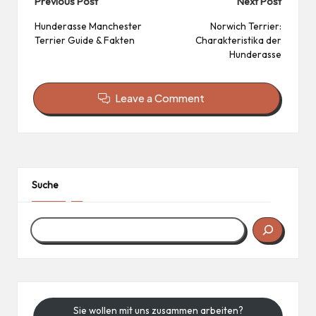
Post
Previous Post
Next Post
navigation
Hunderasse Manchester
Norwich Terrier:
Terrier Guide & Fakten
Charakteristika der
Hunderasse
Leave a Comment
Suche
Sie wollen mit uns zusammen arbeiten?