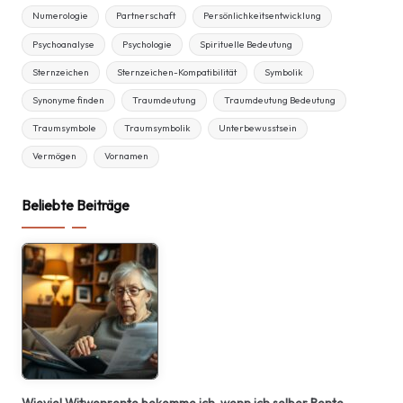
Numerologie
Partnerschaft
Persönlichkeitsentwicklung
Psychoanalyse
Psychologie
Spirituelle Bedeutung
Sternzeichen
Sternzeichen-Kompatibilität
Symbolik
Synonyme finden
Traumdeutung
Traumdeutung Bedeutung
Traumsymbole
Traumsymbolik
Unterbewusstsein
Vermögen
Vornamen
Beliebte Beiträge
Wieviel Witwenrente bekomme ich, wenn ich selber Rente