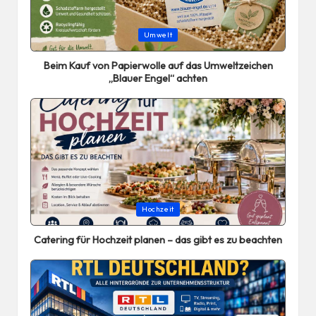
Posted
Umwelt
in
Beim Kauf von Papierwolle auf das Umweltzeichen
„Blauer Engel“ achten
Posted
Hochzeit
in
Catering für Hochzeit planen – das gibt es zu beachten