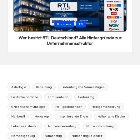
Posted
Business
TV
in
Wer besitzt RTL Deutschland? Alle Hintergründe zur
Unternehmensstruktur
Astrologie
Bedeutung
Bedeutung von Namenstagen
Deutsche Sprache
Familienhund
Gedenktag
Griechische Mythologie
Heiligenkalender
Heiligenverehrung
Herkunft
Horoskop
Inspirierende Zitate
Katholische Kirche
Lebensweisheiten
Namensbedeutung
Namensforschung
Namensgebung
Namenstag
Namenstagkalender