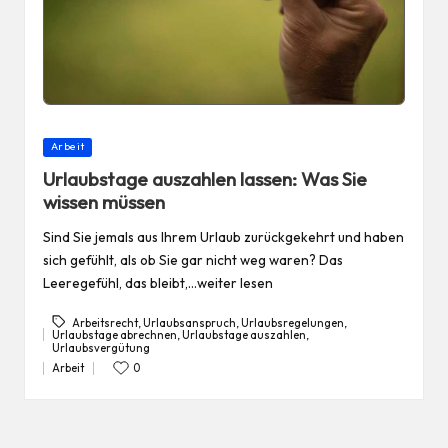
Posted
Arbeit
in
Urlaubstage auszahlen lassen: Was Sie
wissen müssen
Sind Sie jemals aus Ihrem Urlaub zurückgekehrt und haben
sich gefühlt, als ob Sie gar nicht weg waren? Das
Leeregefühl, das bleibt,…weiter lesen
Arbeitsrecht
,
Urlaubsanspruch
,
Urlaubsregelungen
,
Urlaubstage abrechnen
,
Urlaubstage auszahlen
,
Tags:
Urlaubsvergütung
Arbeit
0
Posted
in