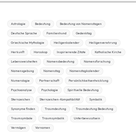
Astrologie
Bedeutung
Bedeutung von Namenstagen
Deutsche Sprache
Familienhund
Gedenktag
Griechische Mythologie
Heiligenkalender
Heiligenverehrung
Herkunft
Horoskop
Inspirierende Zitate
Katholische Kirche
Lebensweisheiten
Namensbedeutung
Namensforschung
Namensgebung
Namenstag
Namenstagkalender
Numerologie
Partnerschaft
Persönlichkeitsentwicklung
Psychoanalyse
Psychologie
Spirituelle Bedeutung
Sternzeichen
Sternzeichen-Kompatibilität
Symbolik
Synonyme finden
Traumdeutung
Traumdeutung Bedeutung
Traumsymbole
Traumsymbolik
Unterbewusstsein
Vermögen
Vornamen