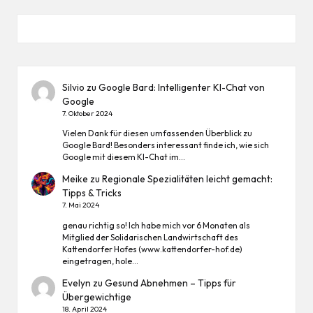
Silvio
zu
Google Bard: Intelligenter KI-Chat von
Google
7. Oktober 2024
Vielen Dank für diesen umfassenden Überblick zu
Google Bard! Besonders interessant finde ich, wie sich
Google mit diesem KI-Chat im…
Meike
zu
Regionale Spezialitäten leicht gemacht:
Tipps & Tricks
7. Mai 2024
genau richtig so! Ich habe mich vor 6 Monaten als
Mitglied der Solidarischen Landwirtschaft des
Kattendorfer Hofes (www.kattendorfer-hof.de)
eingetragen, hole…
Evelyn
zu
Gesund Abnehmen – Tipps für
Übergewichtige
18. April 2024