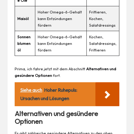
e Öle
Hoher Omega-6-Gehalt
Frittieren,
Maisöl
kann Entzündungen
Kochen,
fördern
Salatdressings
Sonnen
Hoher Omega-6-Gehalt
Kochen,
blumen
kann Entzündungen
Salatdressings,
öl
fördern
Frittieren
Prima, ich fahre jetzt mit dem Abschnitt
Alternativen und
gesündere Optionen
fort.
Siehe auch
Hoher Ruhepuls:
Ursachen und Lösungen
Alternativen und gesündere
Optionen
Es gibt zahlreiche gesündere Alternativen zu den oben