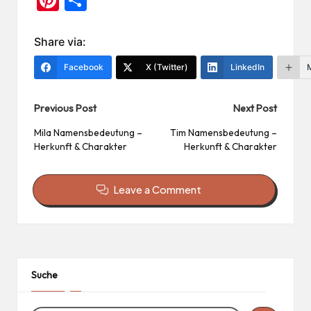
nt
ile
er
n
Share via:
es
Facebook
X (Twitter)
LinkedIn
t
Post
Previous Post
Next Post
navigation
Mila Namensbedeutung –
Tim Namensbedeutung –
Herkunft & Charakter
Herkunft & Charakter
Leave a Comment
Suche