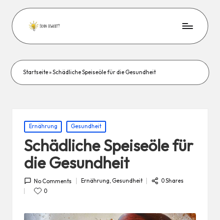
Startseite
»
Schädliche Speiseöle für die Gesundheit
Posted
Ernährung
Gesundheit
in
Schädliche Speiseöle für
die Gesundheit
Ernährung
,
Gesundheit
0 Shares
No Comments
Posted
in
0