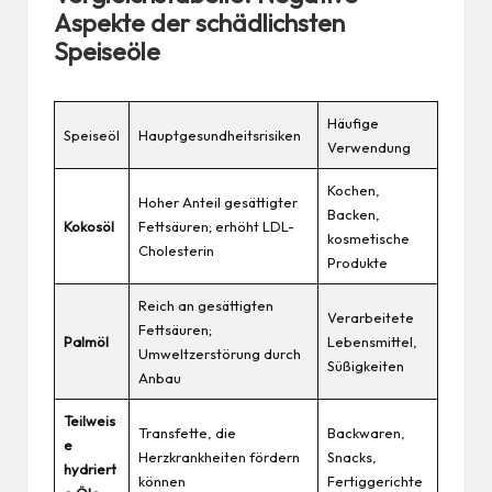
Aspekte der schädlichsten
Speiseöle
Häufige
Speiseöl
Hauptgesundheitsrisiken
Verwendung
Kochen,
Hoher Anteil gesättigter
Backen,
Kokosöl
Fettsäuren; erhöht LDL-
kosmetische
Cholesterin
Produkte
Reich an gesättigten
Verarbeitete
Fettsäuren;
Palmöl
Lebensmittel
,
Umweltzerstörung durch
Süßigkeiten
Anbau
Teilweis
Transfette, die
Backwaren,
e
Herzkrankheiten fördern
Snacks,
hydriert
können
Fertiggerichte