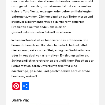
durchaus denkbar, dass Fermentationstechniken verstärkt
dazu genutzt werden, um Lebensmittel mit verbesserten
Nährstoffprofilen zu erzeugen oder Lebensmittelallergien
entgegenzuwirken. Die Kombination aus Tiefenwissen und
kreativer Experimentierfreude dürfte fermentierten
Produkten eine tragende Rolle in einer
gesundheitsbewussten Zukunft bescheren.
In diesem Kontext ist es faszinierend zu entdecken, wie
Fermentation als ein Baustein für
natürliche Heilmittel
dienen kann, sei es in der Steigerung des Wohlbefindens
oder im Angebot von alternativen Ernährungsoptionen.
Schlussendlich unterstreichen die vielfältigen Facetten der
Fermentation deren Unverzichtbarkeit für eine
nachhaltige, gesunde, und geschmacklich bereichernde
Ernährungszukunft.
Pi
Te
nt
ile
er
n
Share via: