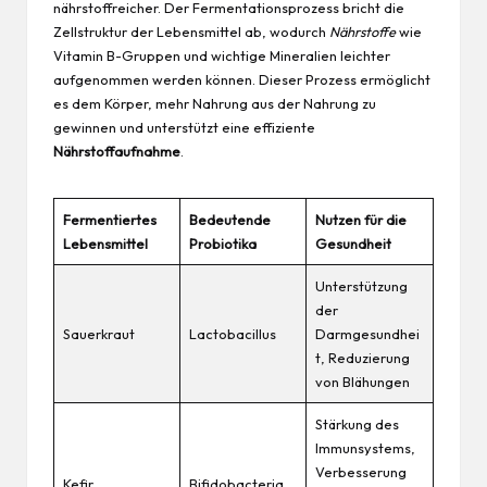
nährstoffreicher. Der Fermentationsprozess bricht die
Zellstruktur der Lebensmittel ab, wodurch
Nährstoffe
wie
Vitamin B-Gruppen und wichtige Mineralien leichter
aufgenommen werden können. Dieser Prozess ermöglicht
es dem Körper, mehr Nahrung aus der Nahrung zu
gewinnen und unterstützt eine effiziente
Nährstoffaufnahme
.
Fermentiertes
Bedeutende
Nutzen für die
Lebensmittel
Probiotika
Gesundheit
Unterstützung
der
Sauerkraut
Lactobacillus
Darmgesundhei
t, Reduzierung
von Blähungen
Stärkung des
Immunsystems,
Verbesserung
Kefir
Bifidobacteria