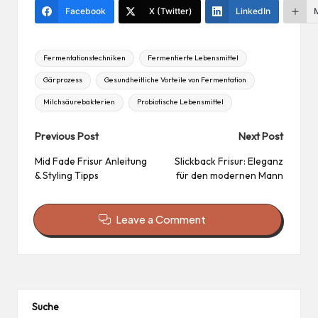
es
Facebook
X (Twitter)
LinkedIn
t
Tags:
Fermentationstechniken
Fermentierte Lebensmittel
Gärprozess
Gesundheitliche Vorteile von Fermentation
Milchsäurebakterien
Probiotische Lebensmittel
Post
Previous Post
Next Post
navigation
Mid Fade Frisur Anleitung
Slickback Frisur: Eleganz
& Styling Tipps
für den modernen Mann
Leave a Comment
Suche