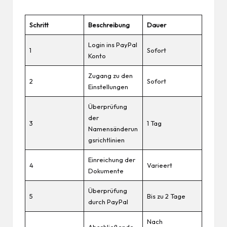
Schritt
Beschreibung
Dauer
Login ins PayPal
1
Sofort
Konto
Zugang zu den
2
Sofort
Einstellungen
Überprüfung
der
3
1 Tag
Namensänderun
gsrichtlinien
Einreichung der
4
Varieert
Dokumente
Überprüfung
5
Bis zu 2 Tage
durch PayPal
Nach