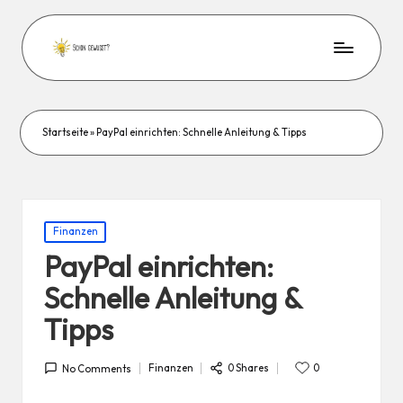
Startseite
»
PayPal einrichten: Schnelle Anleitung & Tipps
Posted
Finanzen
in
PayPal einrichten:
Schnelle Anleitung &
Tipps
0 Shares
Finanzen
0
No Comments
Posted
in