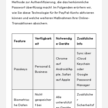
Methode zur Authentifizierung, die das herkömmliche
Passwort überflüssig macht. Im Folgenden erörtern wir,
wie Sie diese Technologie für Ihr PayPal-Konto aktivieren
können und welche weiteren Maßnahmen Ihre Online-
Transaktionen absichern.
Verfügbark
Notwendig
Zusätzliche
Feature
eit
e Geräte
Info
Sync über
Chrome
iCloud
auf
Keychain
Personal &
Passkeys
Android/Ap
oder
Business
ple, Safari
Google
auf Apple
Password
Manager
Nicht
Zusätzliche
Alle
Biometrisc
gespeicher
r
unterstützt
he Daten
t bei
Sicherheitsf
en Geräte