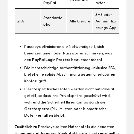
PayPal
aktor
SMS oder
Standardo
2FA
Alle Geräte
Authentifizi
ption
erungs-App
Passkeys eliminieren die Notwendigkeit, sich
Benutzernamen oder Passwörter zu merken, was
den
PayPal Login Prozess
bequemer macht.
Die Mehrschichtige Authentifizierung, inklusive 2FA,
bietet eine solide Abschirmung gegen unerlaubten
Kontozugriff.
Gerätespezifische Daten werden nicht mit PayPal
geteilt, sodass Ihre Privatsphäre geschützt wird,
während die Sicherheit Ihres Kontos durch die
Gerätesperre (PIN, Muster, oder biometrische
Daten) erhalten bleibt.
Zusätzlich zu Passkeys sollten Nutzer stets die neuesten
Sicherheitsfeatures von PayPal aktivieren und regelmäßig