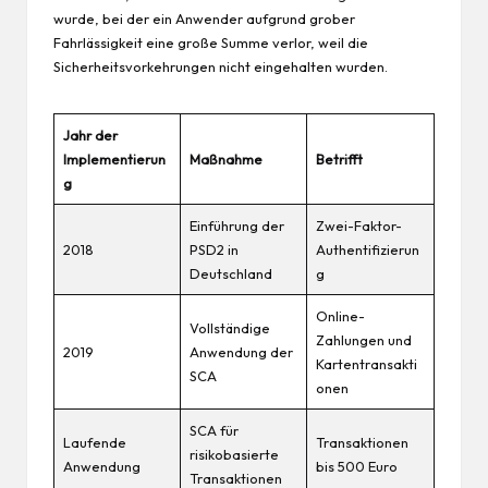
wurde, bei der ein Anwender aufgrund grober
Fahrlässigkeit eine große Summe verlor, weil die
Sicherheitsvorkehrungen nicht eingehalten wurden.
Jahr der
Implementierun
Maßnahme
Betrifft
g
Einführung der
Zwei-Faktor-
2018
PSD2 in
Authentifizierun
Deutschland
g
Online-
Vollständige
Zahlungen und
2019
Anwendung der
Kartentransakti
SCA
onen
SCA für
Laufende
Transaktionen
risikobasierte
Anwendung
bis 500 Euro
Transaktionen