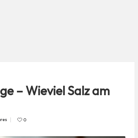
e – Wieviel Salz am
ares
0