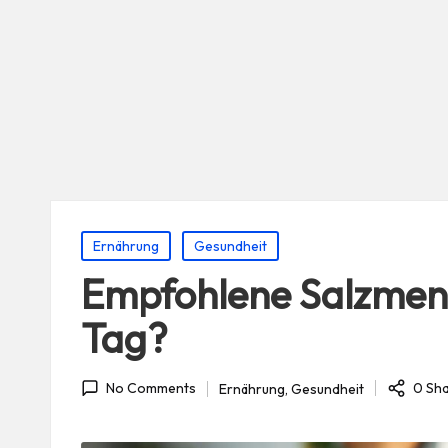
Posted
Ernährung
Gesundheit
in
Empfohlene Salzmeng
Tag?
0 Sh
Ernährung
,
Gesundheit
No Comments
Posted
in