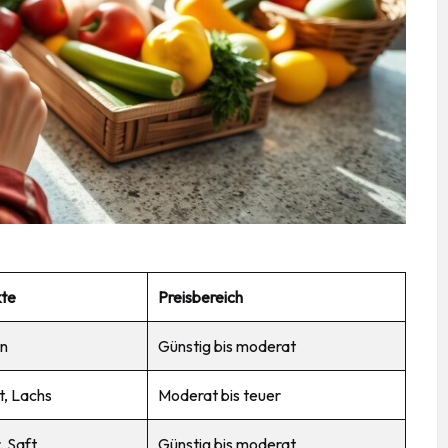
kte
Preisbereich
en
Günstig bis moderat
, Lachs
Moderat bis teuer
, Saft
Günstig bis moderat