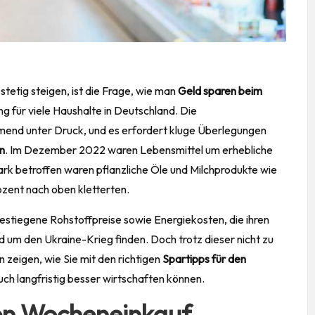
stetig steigen, ist die Frage, wie man
Geld sparen
beim
 für viele Haushalte in Deutschland. Die
end unter Druck, und es erfordert kluge Überlegungen
n
. Im Dezember 2022 waren Lebensmittel um erhebliche
ark betroffen waren pflanzliche Öle und Milchprodukte wie
ozent nach oben kletterten.
gestiegene Rohstoffpreise sowie Energiekosten, die ihren
d um den Ukraine-Krieg finden. Doch trotz dieser nicht zu
zeigen, wie Sie mit den richtigen
Spartipps für den
uch langfristig besser wirtschaften können.
den Wocheneinkauf