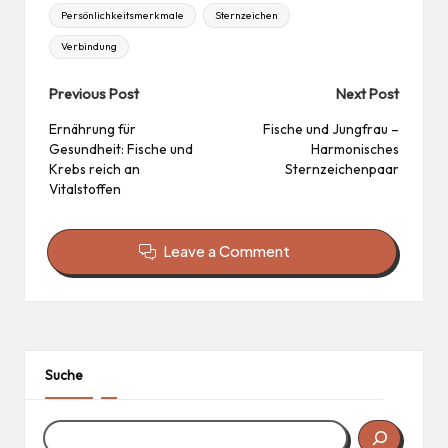
Persönlichkeitsmerkmale
Sternzeichen
Verbindung
Post
Previous Post
Next Post
navigation
Ernährung für
Fische und Jungfrau –
Gesundheit: Fische und
Harmonisches
Krebs reich an
Sternzeichenpaar
Vitalstoffen
Leave a Comment
Suche