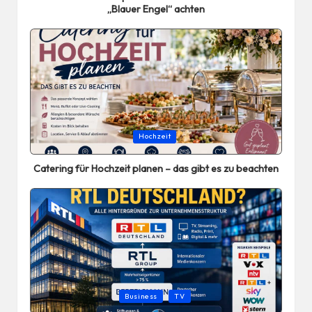
„Blauer Engel“ achten
Posted
Hochzeit
in
Catering für Hochzeit planen – das gibt es zu beachten
Posted
Business
TV
in