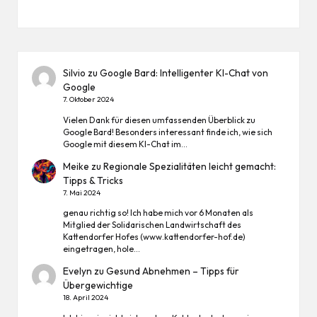
Silvio
zu
Google Bard: Intelligenter KI-Chat von
Google
7. Oktober 2024
Vielen Dank für diesen umfassenden Überblick zu
Google Bard! Besonders interessant finde ich, wie sich
Google mit diesem KI-Chat im…
Meike
zu
Regionale Spezialitäten leicht gemacht:
Tipps & Tricks
7. Mai 2024
genau richtig so! Ich habe mich vor 6 Monaten als
Mitglied der Solidarischen Landwirtschaft des
Kattendorfer Hofes (www.kattendorfer-hof.de)
eingetragen, hole…
Evelyn
zu
Gesund Abnehmen – Tipps für
Übergewichtige
18. April 2024