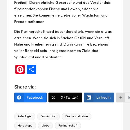
Freiheit. Durch ehrliche Gespräche und das Verständnis
füreinander können Fische und Löwen jedoch viel
erreichen. Sie können eine Liebe voller Wachstum und
Freude aufbauen.
Die Partnerschaft wird besonders stark, wenn sie etwas
erreichen. Wenn sie sich in Sachen Gefühl und Vernunft,
Nähe und Freiheit einig sind. Dann kann ihre Beziehung
voller Respekt sein. Ihre gemeinsamen Ziele sind
Spiritualität und Kreativität.
Pi
Te
nt
ile
er
n
Share via:
es
Facebook
X (Twitter)
LinkedIn
t
Tags:
Astrologie
Faszination
Fische und Löwe
Horoskope
Liebe
Partnerschaft