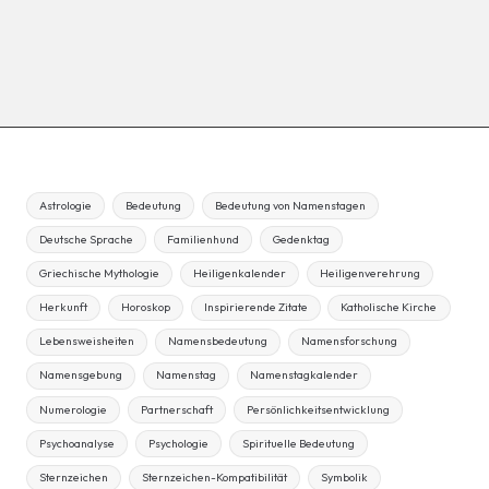
Astrologie
Bedeutung
Bedeutung von Namenstagen
Deutsche Sprache
Familienhund
Gedenktag
Griechische Mythologie
Heiligenkalender
Heiligenverehrung
Herkunft
Horoskop
Inspirierende Zitate
Katholische Kirche
Lebensweisheiten
Namensbedeutung
Namensforschung
Namensgebung
Namenstag
Namenstagkalender
Numerologie
Partnerschaft
Persönlichkeitsentwicklung
Psychoanalyse
Psychologie
Spirituelle Bedeutung
Sternzeichen
Sternzeichen-Kompatibilität
Symbolik