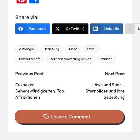
nt
ile
er
n
Share via:
es
Facebook
X (Twitter)
LinkedIn
t
Tags:
Astrologie
Beziehung
Liebe
Löwe
Partnerschaft
Sternzeichenverträglichkeit
Widder
Post
Previous Post
Next Post
navigation
Cuxhaven
Löwe und Stier –
Sehenswürdigkeiten: Top
Sternbilder und ihre
Attraktionen
Bedeutung
Leave a Comment