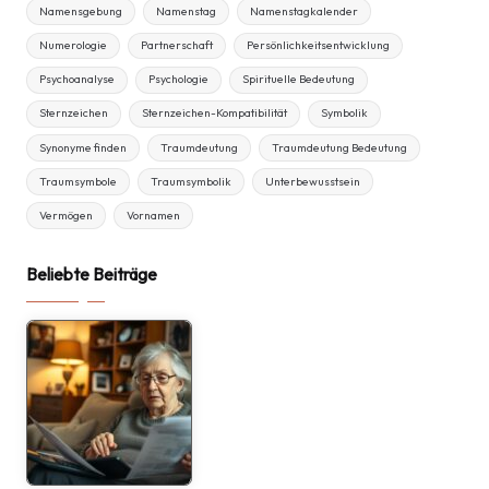
Namensgebung
Namenstag
Namenstagkalender
Numerologie
Partnerschaft
Persönlichkeitsentwicklung
Psychoanalyse
Psychologie
Spirituelle Bedeutung
Sternzeichen
Sternzeichen-Kompatibilität
Symbolik
Synonyme finden
Traumdeutung
Traumdeutung Bedeutung
Traumsymbole
Traumsymbolik
Unterbewusstsein
Vermögen
Vornamen
Beliebte Beiträge