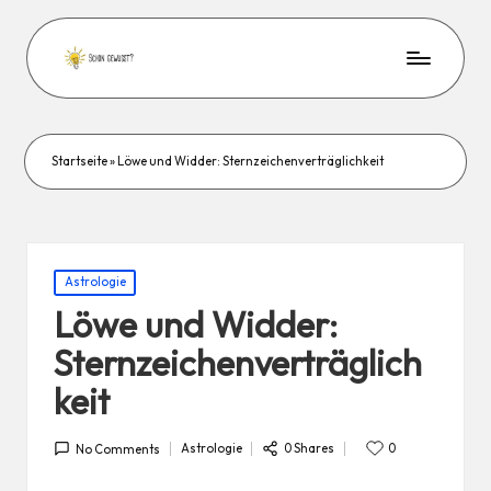
Startseite
»
Löwe und Widder: Sternzeichenverträglichkeit
Posted
Astrologie
in
Löwe und Widder:
Sternzeichenverträglich
keit
0 Shares
Astrologie
0
No Comments
Posted
in