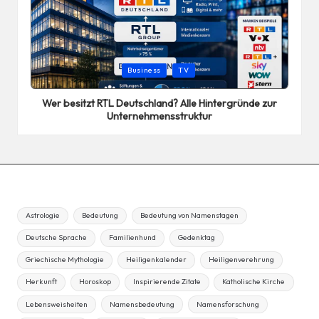
Posted
Business
TV
in
Wer besitzt RTL Deutschland? Alle Hintergründe zur
Unternehmensstruktur
Astrologie
Bedeutung
Bedeutung von Namenstagen
Deutsche Sprache
Familienhund
Gedenktag
Griechische Mythologie
Heiligenkalender
Heiligenverehrung
Herkunft
Horoskop
Inspirierende Zitate
Katholische Kirche
Lebensweisheiten
Namensbedeutung
Namensforschung