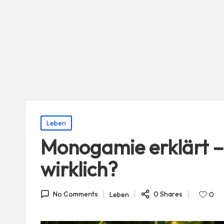
Posted
Leben
in
Monogamie erklärt 
wirklich?
0 Shares
Leben
0
No Comments
Posted
in