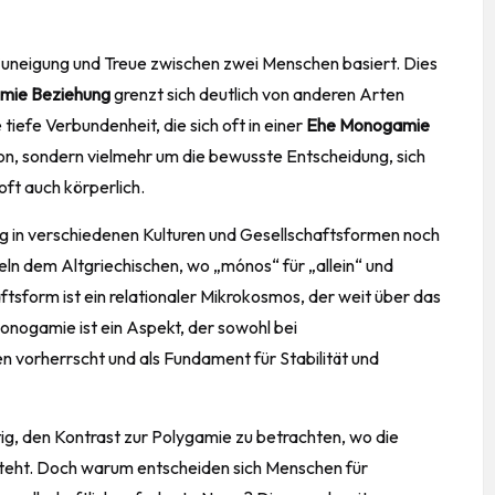
r Zuneigung und Treue zwischen zwei Menschen basiert. Dies
mie Beziehung
grenzt sich deutlich von anderen Arten
tiefe Verbundenheit, die sich oft in einer
Ehe Monogamie
tion, sondern vielmehr um die bewusste Entscheidung, sich
ft auch körperlich.
g in verschiedenen Kulturen und Gesellschaftsformen noch
zeln dem Altgriechischen, wo „mónos“ für „allein“ und
tsform ist ein relationaler Mikrokosmos, der weit über das
onogamie ist ein Aspekt, der sowohl bei
n vorherrscht und als Fundament für Stabilität und
ig, den Kontrast zur Polygamie zu betrachten, wo die
teht. Doch warum entscheiden sich Menschen für