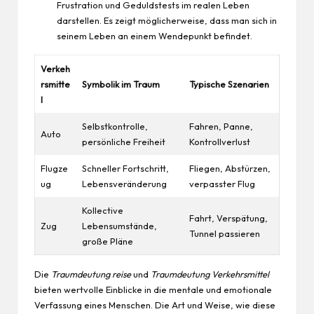
Frustration und Geduldstests im realen Leben
darstellen. Es zeigt möglicherweise, dass man sich in
seinem Leben an einem Wendepunkt befindet.
Verkeh
rsmitte
Symbolik im Traum
Typische Szenarien
l
Selbstkontrolle,
Fahren, Panne,
Auto
persönliche Freiheit
Kontrollverlust
Flugze
Schneller Fortschritt,
Fliegen
, Abstürzen,
ug
Lebensveränderung
verpasster Flug
Kollective
Fahrt, Verspätung,
Zug
Lebensumstände,
Tunnel passieren
große Pläne
Die
Traumdeutung reise
und
Traumdeutung Verkehrsmittel
bieten wertvolle Einblicke in die mentale und emotionale
Verfassung eines Menschen. Die Art und Weise, wie diese