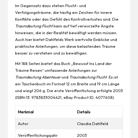
Im Gegensatz dazu stehen Flucht- und
Verfolgungsträume, die häufig ein Zeichen für innere
Konflikte oder das Gefühl des Kontrollverlustes sind. Die
Traumdeutung Flucht
kann auf tief verwurzelte Ängste
hinweisen, die in der Realität bewältigt werden müssen.
Auch hier bietet Dahlfelds Werk wertvolle Einblicke und
praktische Anleitungen, um diese belastenden Träume
besser zu verstehen und zu bewältigen.
Mit 188 Seiten bietet das Buch „Bewusst Ins Land der
Träume Reisen“ umfassende Anleitungen zur
Traumdeutung Abenteuer
und
Traumdeutung Flucht
. Es ist
ein Taschenbuch im Format 12 cm Breite und 19 cm Länge
und wiegt 206 g. Die erste Veröffentlichung erfolgte 2003
(ISBN-13: 9783833004421, eBay Product ID: 4077608).
Merkmal
Details
Autor
Claudia Dahlfeld
Veröffentlichungsjahr
2003