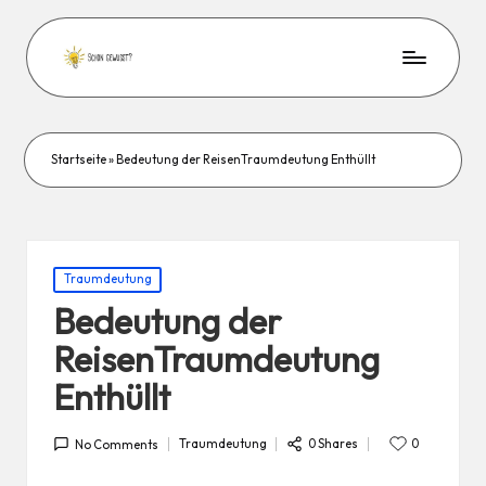
Startseite
»
Bedeutung der ReisenTraumdeutung Enthüllt
Posted
Traumdeutung
in
Bedeutung der
ReisenTraumdeutung
Enthüllt
0 Shares
Traumdeutung
0
No Comments
Posted
in